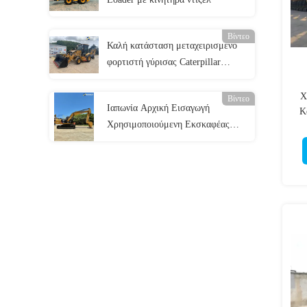
Βίντεο
Καλή κατάσταση μεταχειρισμένο
φορτιστή γύρισας Caterpillar
Backhoe 420F μεταχειρισμένο CAT
Retro Excavator Backhoe Cat 420f2
Χ
Βίντεο
Ιαπωνία Αρχική Εισαγωγή
K
Χρησιμοποιούμενη Εκσκαφέας
CAT320D2L Καλές συνθήκες
εργασίας Μηχανήματα