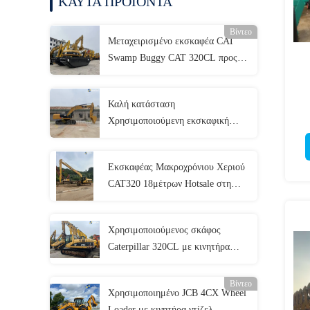
ΚΑΥΤΑ ΠΡΟΪΟΝΤΑ
Βίντεο
Μεταχειρισμένο εκσκαφέα CAT
Swamp Buggy CAT 320CL προς
πώληση στη Νιγηρία
Καλή κατάσταση
Χρησιμοποιούμενη εκσκαφική
χ
μηχανή Caterpillar Machinery Cat
330d Crawler Χρησιμοποιούμενη
Εκσκαφέας Μακροχρόνιου Χεριού
εκσκαφική μηχανή Cat 330
CAT320 18μέτρων Hotsale στη
Νοτιοανατολική Ασία
Μακροχρόνιου Χεριού, Εκσκαφέας
Χρησιμοποιούμενος σκάφος
Μακρόχρονου Βουμ 18M
Caterpillar 320CL με κινητήρα
C6.4 ACERT χωρητικότητας 18
τόνων
Βίντεο
Χρησιμοποιημένο JCB 4CX Wheel
Loader με κινητήρα ντίζελ