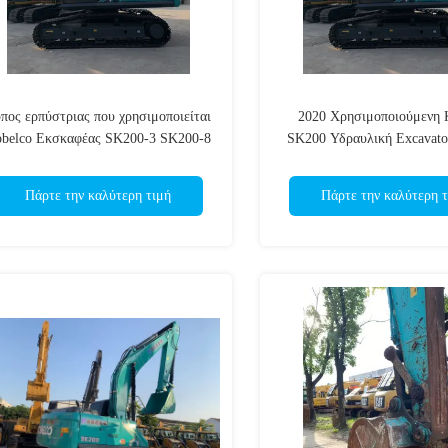
πος ερπύστριας που χρησιμοποιείται
2020 Χρησιμοποιούμενη 
belco Εκσκαφέας SK200-3 SK200-8
SK200 Υδραυλική Excavato
SK200
για πώληση
Πάρτε την καλύτερη τιμή
Πάρτε την καλύτερη τ