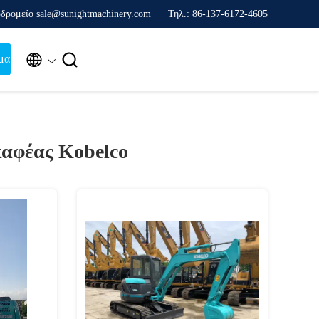
δρομείο sale@sunightmachinery.com
Τηλ.: 86-137-6172-4605


μα
καφέας Kobelco