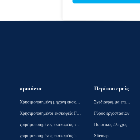
προϊόντα
Περίπου εμείς
Χρησιμοποιημένη μηχανή εκσκαφ
Σχεδιάγραμμα επιχεί
έων
ρησης
Χρησιμοποιημένοι εκσκαφείς ΓΑΤ
Γύρος εργοστασίων
ΩΝ
χρησιμοποιημένος εκσκαφέας της
Ποιοτικός έλεγχος
KOMATSU
χρησιμοποιημένος εκσκαφέας hita
Sitemap