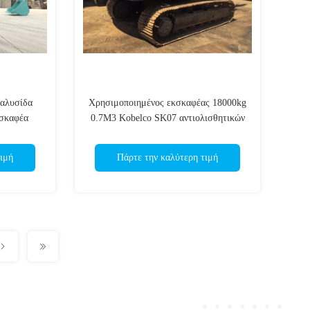
 αλυσίδα
Χρησιμοποιημένος εκσκαφέας 18000kg
κσκαφέα
0.7M3 Kobelco SK07 αντιολισθητικών
νος
αλυσίδων τύπος
ιμή
Πάρτε την καλύτερη τιμή