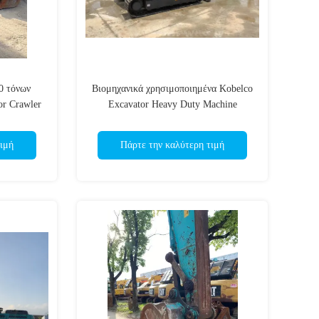
0 τόνων
Βιομηχανικά χρησιμοποιημένα Kobelco
or Crawler
Excavator Heavy Duty Machine
ση
Container Ιαπωνία 800 - 2000H
ιμή
Πάρτε την καλύτερη τιμή