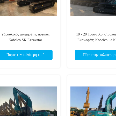
Υδραυλικός αναπηρέτης αρχικός
10 - 20 Τόνων Χρησιμοπο
Kobelco SK Excavator
Εκσκαφέας Kobelco με Κ
ρησιμοποιημένος κινητήρας σε καλή
Συστατικά αντλία Παράδοσ
κατάσταση
Ημέρες
Πάρτε την καλύτερη τιμή
Πάρτε την καλύτερη τ