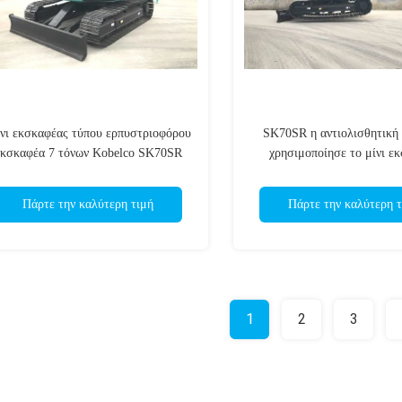
νι εκσκαφέας τύπου ερπυστριοφόρου
SK70SR η αντιολισθητική
εκσκαφέα 7 τόνων Kobelco SK70SR
χρησιμοποίησε το μίνι ε
Kobelco 0,4 μ3 7 τό
Πάρτε την καλύτερη τιμή
Πάρτε την καλύτερη τ
1
2
3