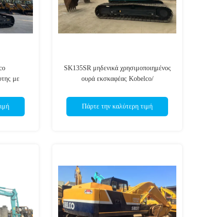
co
SK135SR μηδενικά χρησιμοποιημένος
της με
ουρά εκσκαφέας Kobelco/
ιβωτίου
χρησιμοποιημένοι εκσκαφείς διαδρομής
με τη μηχανή της Mitsubishi
ιμή
Πάρτε την καλύτερη τιμή