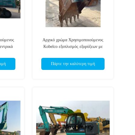
ιούμενος
Αρχικό χρώμα Χρησιμοποιούμενος
εντρικά
Kobelco εξοπλισμός εξορύξεων με
η σε 7-10
αρχικό κινητήρα
ιμή
Πάρτε την καλύτερη τιμή