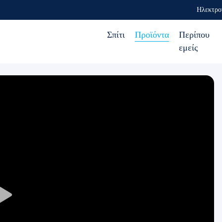
Ηλεκτρο
Σπίτι
Προϊόντα
Περίπου
εμείς
Play
Video