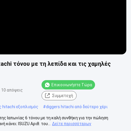
achi τόνου με τη λεπίδα και τις χαμηλές
Επικοινωνήστε Τώρα
10 απόψεις
Συμμετοχή
 hitachi εξοπλισμός
#
diggers hitachi από δεύτερο χέρι
ης Ιαπωνίας 6 τόνου με τη καλή συνθήκη για την πώληση
ή κάνει: ISUZU Αριθ. του...
Δείτε περισσότερων