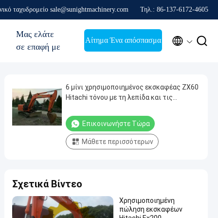
νικό ταχυδρομείο sale@sunightmachinery.com
Τηλ.: 86-137-6172-4605
Μας ελάτε


Αίτημα Ένα απόσπασμα
σε επαφή με
6 μίνι χρησιμοποιημένος εκσκαφέας ZX60
Hitachi τόνου με τη λεπίδα και τις
χαμηλές ώρες απασχόλησης
Επικοινωνήστε Τώρα
Μάθετε περισσότερων
Σχετικά Βίντεο
Χρησιμοποιημένη
πώληση εκσκαφέων