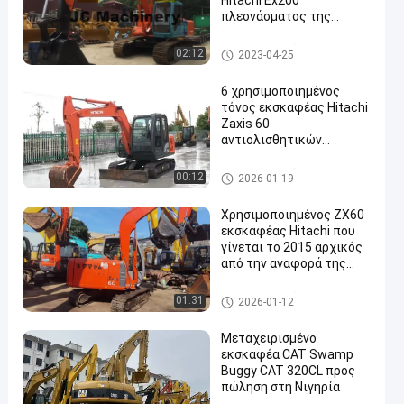
Hitachi Ex200
πλεονάσματος της
Ιαπωνίας Backhoe με τον
κάδο ³ 0.7m
χρησιμοποιημένος εκσκαφέα
02:12
2023-04-25
ς hitachi
6 χρησιμοποιημένος
τόνος εκσκαφέας Hitachi
Zaxis 60
αντιολισθητικών
αλυσίδων δύναμη 85kw
χρησιμοποιημένος εκσκαφέα
00:12
2026-01-19
ς hitachi
Χρησιμοποιημένος ZX60
εκσκαφέας Hitachi που
γίνεται το 2015 αρχικός
από την αναφορά της
Ιαπωνίας
χρησιμοποιημένος εκσκαφέα
01:31
2026-01-12
ς hitachi
Μεταχειρισμένο
εκσκαφέα CAT Swamp
Buggy CAT 320CL προς
πώληση στη Νιγηρία