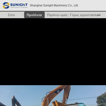
Shanghai Sunight Machinery Co., Ltd.
Σπίτι
Προϊόντα
Περίπου εμείς
Γύρος εργοστασίων
>>