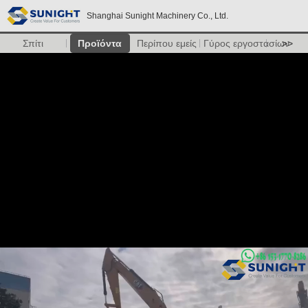
Shanghai Sunight Machinery Co., Ltd.
Σπίτι
Προϊόντα
Περίπου εμείς
Γύρος εργοστασίων
>>