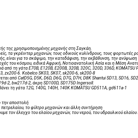
τής της χρησιμοποιημένης μηχανής στη Σαγκάη.
φείς, τα γκρέιντερ μηχανών, τους οδικούς κυλίνδρους, τους φορτωτές
, είναι για το σκάψιμο, την κατεδάφιση, την εκβάθυνση, την ανύψωση 
χές του κόσμου, ειδικά Αφρική, Νοτιοανατολική Ασία και η Μέση Ανατ
 από τη γάτα E70B, E120B, E200B, 320B, 320C, 320D, 336D, KOMATSU P
3, zx200-6. Kobelco SK03, SK07, sk200-6, sk200-8
ται από CatD5G, D5K, D6D, D6G, D7G, D7H, D8K Shantui SD13, SD16, SD
d-2, bw217d-2, άκρη SD100D, SD175D Ingersoll.
βάνει τη γάτα 12G, 140G, 140H, 140K KOMATSU GD511A, gd611a-1
ό την αποστολή
ο πετρελαίου, το φίλτρο μηχανών και άλλη συντήρηση
ε τον έλεγχο του ελαίου μηχανών, του νερού, του υδραυλικού ελαίου 