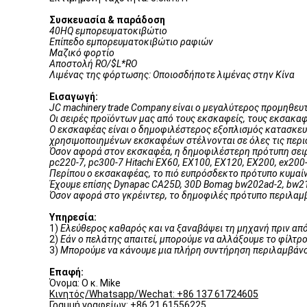
Συσκευασία & παράδοση
40HQ εμπορευματοκιβώτιο
Επίπεδο εμπορευματοκιβώτιο ραφιών
Μαζικό φορτίο
Αποστολή RO/$L*RO
Λιμένας της φόρτωσης: Οποιοσδήποτε λιμένας στην Κίνα
Εισαγωγή:
JC machinery trade Company είναι ο μεγαλύτερος προμηθευ
Οι σειρές προϊόντων μας από τους εκσκαφείς, τους εκσακα
Ο εκσκαφέας είναι ο δημοφιλέστερος εξοπλισμός κατασκευής
χρησιμοποιημένων εκσκαφέων στέλνονται σε όλες τις περιο
Όσον αφορά στον εκσκαφέα, η δημοφιλέστερη πρότυπη σειρά
pc220-7, pc300-7 Hitachi EX60, EX100, EX120, EX200, ex200-
Περίπου ο εκσακαφέας, το πιό ευπρόσδεκτο πρότυπο κυμαίνε
Έχουμε επίσης Dynapac CA25D, 30D Bomag bw202ad-2, bw219
Όσον αφορά στο γκρέιντερ, το δημοφιλές πρότυπο περιλαμ
Υπηρεσία:
1)
Ελεύθερος καθαρός και να ξαναβάψει τη μηχανή πριν απ
2)
Εάν ο πελάτης απαιτεί, μπορούμε να αλλάξουμε το φίλτρ
3)
Μπορούμε να κάνουμε μια πλήρη συντήρηση περιλαμβάνουμ
Επαφή:
Όνομα: Ο κ. Mike
Κινητός/Whatsapp/Wechat: +86 137 61724605
Γραμμή γραφείων: +86 21 61556225