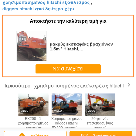
χρησιμοποιημένος hitachi εξοπλισμός
,
diggers hitachi από δεύτερο χέρι
Αποκτήστε την καλύτερη τιμή για
μακρύς εκσκαφέας βραχιόνων
1.5m ³ Hitachi,
χρησιμοποιημένος Hitachi
εξοπλισμός ex300-1 30 τόνου
Να συνεχίσει
χρησιμοποιημένος εκσκαφέας hitachi
Περισσότεροι
 ex200-1
EX200 - 1
Χρησιμοποιημένος
20 φτηνός
Χρησιμοπ
οιημένος
χρησιμοποιημένος
κάδος Hitachi
επισκευασμένος
πώλη
αφέας
εκσκαφέας
EX200 εκσκαφέων
ιαπωνικός
εκσκαφέων 
σθητικών
20000kg Hitachi
0.7M3
εκσκαφέας Hitachi
Ex2