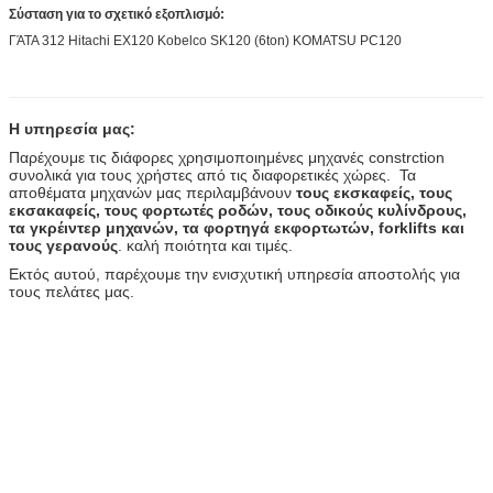
Σύσταση για το σχετικό εξοπλισμό:
ΓΆΤΑ 312 Hitachi EX120 Kobelco SK120 (6ton) KOMATSU PC120
Η υπηρεσία μας:
Παρέχουμε τις διάφορες χρησιμοποιημένες μηχανές constrction
συνολικά για τους χρήστες από τις διαφορετικές χώρες. Τα
αποθέματα μηχανών μας περιλαμβάνουν
τους εκσκαφείς, τους
εκσακαφείς, τους φορτωτές ροδών, τους οδικούς κυλίνδρους,
τα γκρέιντερ μηχανών, τα φορτηγά εκφορτωτών, forklifts και
τους γερανούς
. καλή ποιότητα και τιμές.
Εκτός αυτού, παρέχουμε την ενισχυτική υπηρεσία αποστολής για
τους πελάτες μας.