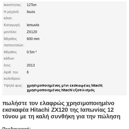
Ικανότητας:
12Ton
Η μηχανή
Isuzu
κάνει:
Καταγωγή:
Ιαπωνία
μοντέλο:
ZX120
Μέγεθος
600 mm
παπουτσιών:
Μέγεθος
0.5m ³
κάδων:
έτος:
2013
Αριθ. του
6
κυλίνδρου:
χρησιμοποιημένος μίνι εκσκαφέας hitachi
Υψηλό φως:
,
χρησιμοποιημένος hitachi εξοπλισμός
πωλήστε τον ελαφρώς χρησιμοποιημένο
εκσκαφέα Hitachi ZX120 της Ιαπωνίας 12
τόνου με τη καλή συνθήκη για την πώληση
Προδιαγραφή: