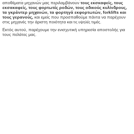
αποθέματα μηχανών μας περιλαμβάνουν
τους εκσκαφείς, τους
εκσακαφείς, τους φορτωτές ροδών, τους οδικούς κυλίνδρους,
τα γκρέιντερ μηχανών, τα φορτηγά εκφορτωτών, forklifts και
τους γερανούς,
και εμείς που προσπαθούμε πάντα να παρέχουν
στις μηχανές την άριστη ποιότητα και
τιμές.
τις υψηλές
Εκτός αυτού, παρέχουμε την ενισχυτική υπηρεσία αποστολής για
τους πελάτες μας.