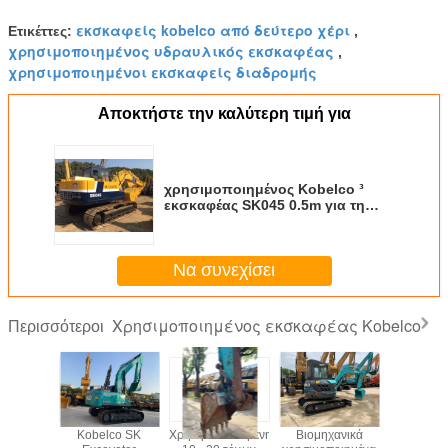
εκσκαφείς kobelco από δεύτερο χέρι
Ετικέττες:
,
χρησιμοποιημένος υδραυλικός εκσκαφέας
,
χρησιμοποιημένοι εκσκαφείς διαδρομής
Αποκτήστε την καλύτερη τιμή για
χρησιμοποιημένος Kobelco ³
εκσκαφέας SK045 0.5m για τη
μετατόπιση οδοποιίας 5.883L
Να συνεχίσει
Χρησιμοποιημένος εκσκαφέας Kobelco
Περισσότεροι
χανική
Kobelco SK
Χρησιμοποιούμενη
Βιομηχανικά
Τύπος ερπ