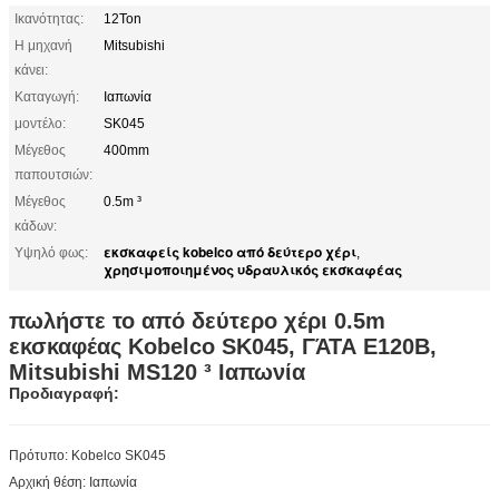
Ικανότητας:
12Ton
Η μηχανή
Mitsubishi
κάνει:
Καταγωγή:
Ιαπωνία
μοντέλο:
SK045
Μέγεθος
400mm
παπουτσιών:
Μέγεθος
0.5m ³
κάδων:
εκσκαφείς kobelco από δεύτερο χέρι
Υψηλό φως:
,
χρησιμοποιημένος υδραυλικός εκσκαφέας
πωλήστε το από δεύτερο χέρι 0.5m
εκσκαφέας Kobelco SK045, ΓΆΤΑ E120B,
Mitsubishi MS120 ³ Ιαπωνία
Προδιαγραφή:
Πρότυπο: Kobelco SK045
Αρχική θέση: Ιαπωνία