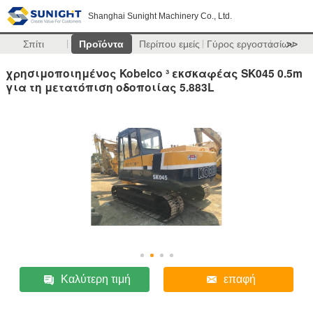
Shanghai Sunight Machinery Co., Ltd.
Σπίτι
Προϊόντα
Περίπου εμείς
Γύρος εργοστασίων
>>
χρησιμοποιημένος Kobelco ³ εκσκαφέας SK045 0.5m
για τη μετατόπιση οδοποιίας 5.883L
Καλύτερη τιμή
επαφή