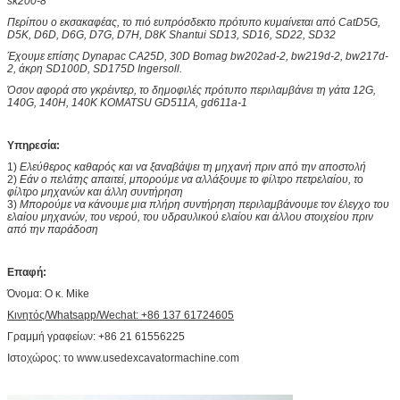
sk200-8
Περίπου ο εκσακαφέας, το πιό ευπρόσδεκτο πρότυπο κυμαίνεται από CatD5G,
D5K, D6D, D6G, D7G, D7H, D8K Shantui SD13, SD16, SD22, SD32
Έχουμε επίσης Dynapac CA25D, 30D Bomag bw202ad-2, bw219d-2, bw217d-
2, άκρη SD100D, SD175D Ingersoll.
Όσον αφορά στο γκρέιντερ, το δημοφιλές πρότυπο περιλαμβάνει τη γάτα 12G,
140G, 140H, 140K KOMATSU GD511A, gd611a-1
Υπηρεσία:
1)
Ελεύθερος καθαρός και να ξαναβάψει τη μηχανή πριν από την αποστολή
2)
Εάν ο πελάτης απαιτεί, μπορούμε να αλλάξουμε το φίλτρο πετρελαίου, το
φίλτρο μηχανών και άλλη συντήρηση
3)
Μπορούμε να κάνουμε μια πλήρη συντήρηση περιλαμβάνουμε τον έλεγχο του
ελαίου μηχανών, του νερού, του υδραυλικού ελαίου και άλλου στοιχείου πριν
από την παράδοση
Επαφή:
Όνομα: Ο κ. Mike
Κινητός/Whatsapp/Wechat: +86 137 61724605
Γραμμή γραφείων: +86 21 61556225
Ιστοχώρος: το www.usedexcavatormachine.com