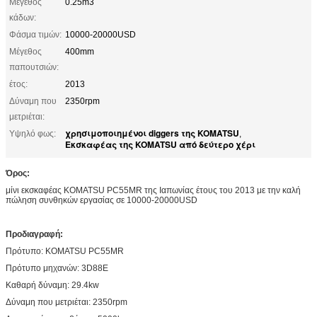
Μέγεθος
0.25m3
κάδων:
Φάσμα τιμών:
10000-20000USD
Μέγεθος
400mm
παπουτσιών:
έτος:
2013
Δύναμη που
2350rpm
μετριέται:
χρησιμοποιημένοι diggers της KOMATSU
Υψηλό φως:
,
Εκσκαφέας της KOMATSU από δεύτερο χέρι
Όρος:
μίνι εκσκαφέας KOMATSU PC55MR της Ιαπωνίας έτους του 2013 με την καλή
πώληση συνθηκών εργασίας σε 10000-20000USD
Προδιαγραφή:
Πρότυπο: KOMATSU PC55MR
Πρότυπο μηχανών: 3D88E
Καθαρή δύναμη: 29.4kw
Δύναμη που μετριέται: 2350rpm