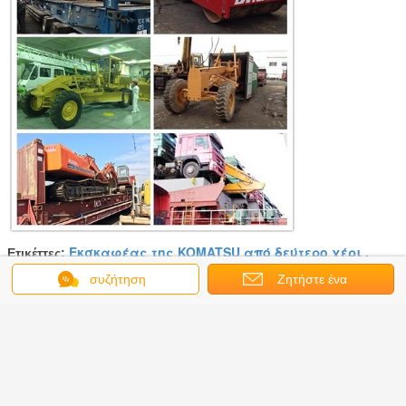
Εκσκαφέας της KOMATSU από δεύτερο χέρι
Ετικέττες:
,
χρησιμοποιημένος μίνι εκσκαφέας της KOMATSU
,
συζήτηση
Ζητήστε ένα
χρησιμοποιημένοι diggers της KOMATSU
απόσπασμα
Αποκτήστε την καλύτερη τιμή για
0.25M3 χρησιμοποιημένος