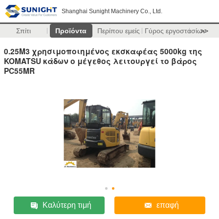
Shanghai Sunight Machinery Co., Ltd.
Σπίτι
Προϊόντα
Περίπου εμείς
Γύρος εργοστασίων
>>
0.25M3 χρησιμοποιημένος εκσκαφέας 5000kg της
KOMATSU κάδων ο μέγεθος λειτουργεί το βάρος
PC55MR
Καλύτερη τιμή
επαφή