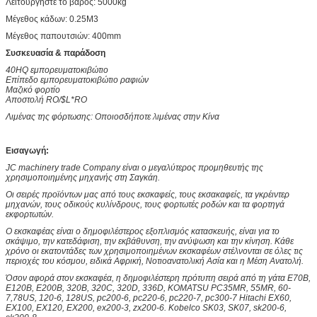
Λειτουργήστε το βάρος: 5000kg
Μέγεθος κάδων: 0.25M3
Μέγεθος παπουτσιών: 400mm
Συσκευασία & παράδοση
40HQ εμπορευματοκιβώτιο
Επίπεδο εμπορευματοκιβώτιο ραφιών
Μαζικό φορτίο
Αποστολή RO/$L*RO
Λιμένας της φόρτωσης: Οποιοσδήποτε λιμένας στην Κίνα
Εισαγωγή:
JC machinery trade Company είναι ο μεγαλύτερος προμηθευτής της
χρησιμοποιημένης μηχανής στη Σαγκάη.
Οι σειρές προϊόντων μας από τους εκσκαφείς, τους εκσακαφείς, τα γκρέιντερ
μηχανών, τους οδικούς κυλίνδρους, τους φορτωτές ροδών και τα φορτηγά
εκφορτωτών.
Ο εκσκαφέας είναι ο δημοφιλέστερος εξοπλισμός κατασκευής, είναι για το
σκάψιμο, την κατεδάφιση, την εκβάθυνση, την ανύψωση και την κίνηση. Κάθε
χρόνο οι εκατοντάδες των χρησιμοποιημένων εκσκαφέων στέλνονται σε όλες τις
περιοχές του κόσμου, ειδικά Αφρική, Νοτιοανατολική Ασία και η Μέση Ανατολή.
Όσον αφορά στον εκσκαφέα, η δημοφιλέστερη πρότυπη σειρά από τη γάτα E70B,
E120B, E200B, 320B, 320C, 320D, 336D, KOMATSU PC35MR, 55MR, 60-
7,78US, 120-6, 128US, pc200-6, pc220-6, pc220-7, pc300-7 Hitachi EX60,
EX100, EX120, EX200, ex200-3, zx200-6. Kobelco SK03, SK07, sk200-6,