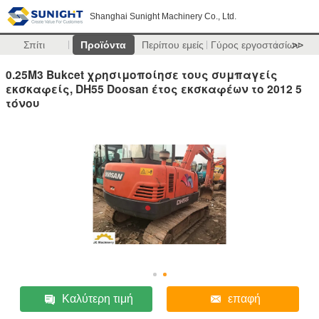
Shanghai Sunight Machinery Co., Ltd.
Σπίτι
Προϊόντα
Περίπου εμείς
Γύρος εργοστασίων
>>
0.25M3 Bukcet χρησιμοποίησε τους συμπαγείς
εκσκαφείς, DH55 Doosan έτος εκσκαφέων το 2012 5
τόνου
Καλύτερη τιμή
επαφή