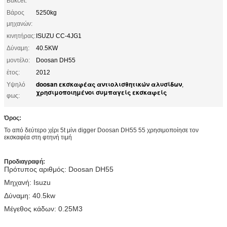
Bukcet:
Βάρος
5250kg
μηχανών:
κινητήρας:
ISUZU CC-4JG1
Δύναμη:
40.5KW
μοντέλο:
Doosan DH55
έτος:
2012
doosan εκσκαφέας αντιολισθητικών αλυσίδων
Υψηλό
,
χρησιμοποιημένοι συμπαγείς εκσκαφείς
φως:
Όρος:
Το από δεύτερο χέρι 5t μίνι digger Doosan DH55 55 χρησιμοποίησε τον
εκσκαφέα στη φτηνή τιμή
Προδιαγραφή:
Πρότυπος αριθμός: Doosan DH55
Μηχανή: Isuzu
Δύναμη: 40.5kw
Μέγεθος κάδων: 0.25M3