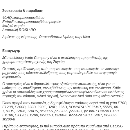
Συσκευασία & παράδοση
40HQ εμπορευματοκιβώτιο
Επίπεδο εμπορευματοκιβώτιο ραφιών
Μαζικό φορτίο
Αποστολή RO/$L*RO
Λιμένας της φόρτωσης: Οποιοσδήποτε λιμένας στην Κίνα
Εισαγωγή:
JC machinery trade Company είναι ο μεγαλύτερος προμηθευτής της
χρησιμοποιημένης μηχανής στη Σαγκάη.
Οι σειρές προϊόντων μας από τους εκσκαφείς, τους εκσακαφείς, τα γκρέιντερ
μηχανών, τους οδικούς κυλίνδρους, τους φορτωτές ροδών και τα φορτηγά
εκφορτωτών.
Ο εκσκαφέας είναι ο δημοφιλέστερος εξοπλισμός κατασκευής, είναι για το
σκάψιμο, την κατεδάφιση, την εκβάθυνση, την ανύψωση και την κίνηση. Κάθε
χρόνο οι εκατοντάδες των χρησιμοποιημένων εκσκαφέων στέλνονται σε όλες τις
περιοχές του κόσμου, ειδικά Αφρική, Νοτιοανατολική Ασία και η Μέση Ανατολή.
Όσον αφορά στον εκσκαφέα, η δημοφιλέστερη πρότυπη σειρά από τη γάτα E70B,
E120B, E200B, 320B, 320C, 320D, 336D, KOMATSU PC35MR, 55MR, 60-
7,78US, 120-6, 128US, pc200-6, pc220-6, pc220-7, pc300-7 Hitachi EX60,
EX100, EX120, EX200, ex200-3, zx200-6. Kobelco SK03, SK07, sk200-6,
sk200-8
Περίπου ο εκσακαφέας, το πιό ευπρόσδεκτο πρότυπο κυμαίνεται από CatD5G,