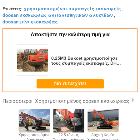
χρησιμοποιημένοι συμπαγείς εκσκαφείς
Ετικέττες:
,
doosan εκσκαφέας αντιολισθητικών αλυσίδων
,
doosan μίνι εκσκαφέας
Αποκτήστε την καλύτερη τιμή για
0.25M3 Bukcet χρησιμοποίησε
τους συμπαγείς εκσκαφείς, DH55
Doosan έτος εκσκαφέων το 2012
5 τόνου
Να συνεχίσει
Χρησιμοποιημένος doosan εκσκαφέας
Περισσότεροι
οιημένος
Χρησιμοποιούμενος
22.5 τόνους
Αρχική Κορέα
Ερπυστρι
έων
υδραυλικός
Χρησιμοποιούμενα
Χρησιμοποιούμενη
εκσκαφέ