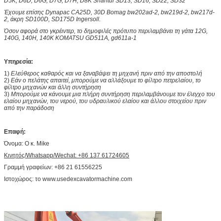
D5K, D6D, D6G, D7G, D7H, D8K Shantui SD13, SD16, SD22, SD32
Έχουμε επίσης Dynapac CA25D, 30D Bomag bw202ad-2, bw219d-2, bw217d-
2, άκρη SD100D, SD175D Ingersoll.
Όσον αφορά στο γκρέιντερ, το δημοφιλές πρότυπο περιλαμβάνει τη γάτα 12G,
140G, 140H, 140K KOMATSU GD511A, gd611a-1
Υπηρεσία:
1)
Ελεύθερος καθαρός και να ξαναβάψει τη μηχανή πριν από την αποστολή
2)
Εάν ο πελάτης απαιτεί, μπορούμε να αλλάξουμε το φίλτρο πετρελαίου, το
φίλτρο μηχανών και άλλη συντήρηση
3)
Μπορούμε να κάνουμε μια πλήρη συντήρηση περιλαμβάνουμε τον έλεγχο του
ελαίου μηχανών, του νερού, του υδραυλικού ελαίου και άλλου στοιχείου πριν
από την παράδοση
Επαφή:
Όνομα: Ο κ. Mike
Κινητός/Whatsapp/Wechat: +86 137 61724605
Γραμμή γραφείων: +86 21 61556225
Ιστοχώρος: το www.usedexcavatormachine.com