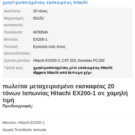
χρησιμοποιημένος εκσκαφέας hitachi
Ικανότητα:
20 τόνος
Μηχανισμός
ISUZU
κατασκευής:
Προέλευση:
ΙΑΠΩΝΙΑ
Μοντέλο:
EX200-1
Πολιτική
Εγγύηση ενός έτους
εξουσιοδότησης:
Σχετικά μοντέλα:
Hitachi EX200-3, CAT 320, Komatsu PC200
χρησιμοποιημένος μίνι εκσκαφέας hitachi
Υψηλό φως:
,
diggers hitachi από δεύτερο χέρι
πωλείται μεταχειρισμένο εκσκαφέας 20
τόνων Ιαπωνίας Hitachi EX200-1 σε χαμηλή
τιμή
Προδιαγραφές:
Μοντέλο: Hitachi EX200-1
Αρχική Τοποθεσία: Ιαπωνία