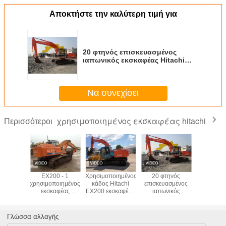
Αποκτήστε την καλύτερη τιμή για
20 φτηνός επισκευασμένος
ιαπωνικός εκσκαφέας Hitachi
ex200-1 τόνου ιδιαίτερα
κατάλληλο για τα Φίτζι
Να συνεχίσει
χρησιμοποιημένος εκσκαφέας hitachi
Περισσότεροι
 ex200-1
EX200 - 1
Χρησιμοποιημένος
20 φτηνός
Χρησιμοπ
οιημένος
χρησιμοποιημένος
κάδος Hitachi
επισκευασμένος
πώλη
αφέας
εκσκαφέας
EX200 εκσκαφέων
ιαπωνικός
εκσκαφέων 
σθητικών
20000kg Hitachi
0.7M3
εκσκαφέας Hitachi
Ex2
ν με τον
αντιολισθητικών
πλεονάσματος
ex200-1 τόνου
πλεονάσμα
0.7M3
αλυσίδων τύπος
Backhoe
ιδιαίτερα
Ιαπωνίας 
Γλώσσα αλλαγής
κατάλληλο για τα
με τον κάδ