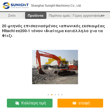
Shanghai Sunight Machinery Co., Ltd.
Σπίτι
Προϊόντα
Περίπου εμείς
Γύρος εργοστασίων
>>
20 φτηνός επισκευασμένος ιαπωνικός εκσκαφέας
Hitachi ex200-1 τόνου ιδιαίτερα κατάλληλο για τα
Φίτζι
Καλύτερη τιμή
επαφή