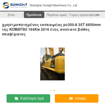
Shanghai Sunight Machinery Co., Ltd.
Σπίτι
Προϊόντα
Περίπου εμείς
Γύρος εργοστασίων
>>
χρησιμοποιημένος εκσκαφέας pc350-8 35T 6850mm
της KOMATSU 184Kw 2016 έτος ανώτατο βάθος
σκαψίματος
Καλύτερη τιμή
επαφή