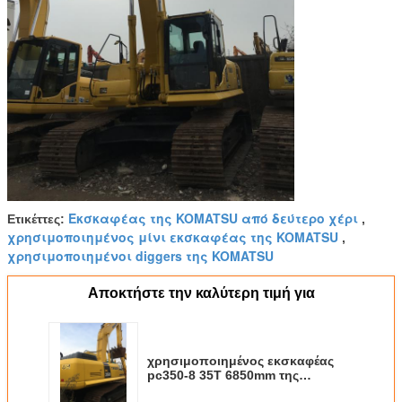
Εκσκαφέας της KOMATSU από δεύτερο χέρι
Ετικέττες:
,
χρησιμοποιημένος μίνι εκσκαφέας της KOMATSU
,
χρησιμοποιημένοι diggers της KOMATSU
Αποκτήστε την καλύτερη τιμή για
χρησιμοποιημένος εκσκαφέας
pc350-8 35T 6850mm της
KOMATSU 184Kw 2016 έτος