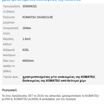
Λειτουργήστε
35000KGS
το βάρος:
Πρότυπο
KOMATSU SAA6D114E
μηχανών:
Ονομαστική
184kw
ισχύς:
Μέγεθος
1.6m3
κάδων:
δεξαμενή
620L
καυσίμων:
Max που
6850mm
σκάβει το
βάθος:
χρησιμοποιημένος μίνι εκσκαφέας της KOMATSU
Υψηλό φως:
,
Εκσκαφέας της KOMATSU από δεύτερο χέρι
Περιγραφή
Το έτος προέλευσης 35T το 2016 της Ιαπωνίας χρησιμοποίησε τη KOMATSU
pc350-8, KOMATSU pc350lc-8 εκσκαφέας για την πώληση