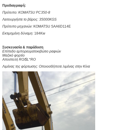
Προδιαγραφή:
Πρότυπο: KOMATSU PC350-8
Λειτουργήστε το βάρος: 35000KGS
Πρότυπο μηχανών:
KOMATSU SAA6D114E
Εκτιμημένη δύναμη:
184Kw
Συσκευασία & παράδοση
Επίπεδο εμπορευματοκιβώτιο ραφιών
Μαζικό φορτίο
Αποστολή RO/$L*RO
Λιμένας της φόρτωσης: Οποιοσδήποτε λιμένας στην Κίνα