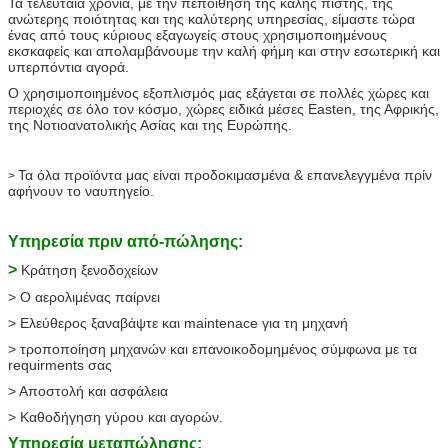
Τα τελευταία χρόνια, με την πεποίθηση της καλής πίστης, της
ανώτερης ποιότητας και της καλύτερης υπηρεσίας, είμαστε τώρα
ένας από τους κύριους εξαγωγείς στους χρησιμοποιημένους
εκσκαφείς και απολαμβάνουμε την καλή φήμη και στην εσωτερική και
υπερπόντια αγορά.
Ο χρησιμοποιημένος εξοπλισμός μας εξάγεται σε πολλές χώρες και
περιοχές σε όλο τον κόσμο, χώρες ειδικά μέσες Easten, της Αφρικής,
της Νοτιοανατολικής Ασίας και της Ευρώπης.
Τα όλα προϊόντα μας είναι προδοκιμασμένα & επανελεγγμένα πρίν
>
αφήνουν το ναυπηγείο.
Υπηρεσία πριν από-πώλησης:
>
Κράτηση ξενοδοχείων
> Ο αερολιμένας παίρνει
> Ελεύθερος ξαναβάψτε και maintenace για τη μηχανή
> τροποποίηση μηχανών και επανοικοδομημένος σύμφωνα με τα
requirments σας
> Αποστολή και ασφάλεια
> Καθοδήγηση γύρου και αγορών.
Υπηρεσία μεταπώλησης: