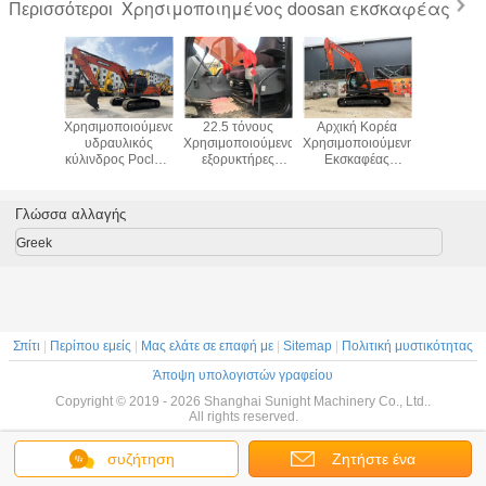
Χρησιμοποιημένος doosan εκσκαφέας
Περισσότεροι
οιημένος
Χρησιμοποιούμενος
22.5 τόνους
Αρχική Κορέα
Ερπυστρι
έων
υδραυλικός
Χρησιμοποιούμενα
Χρησιμοποιούμενη
εκσκαφέ
όντων
κύλινδρος Poclain
εξορυκτήρες
Εκσκαφέας
Μεταχειρι
ισμός
εξοπλισμός
Doosan DX225
Doosan Dooson
Mini Di
αφέων
εξορυκτών
Χρησιμοποιούμενο
DX225
Doosan
σθητικών
Doosan DX225
υδραυλικό
Δευτερεύουσα
DH6
Γλώσσα αλλαγής
ν Doosan
εξορυκτήρα
Εκσκαφέας
 αρχικός
Crawler
Greek
Σπίτι
|
Περίπου εμείς
|
Μας ελάτε σε επαφή με
|
Sitemap
|
Πολιτική μυστικότητας
Άποψη υπολογιστών γραφείου
Copyright © 2019 - 2026 Shanghai Sunight Machinery Co., Ltd..
All rights reserved.
συζήτηση
Ζητήστε ένα