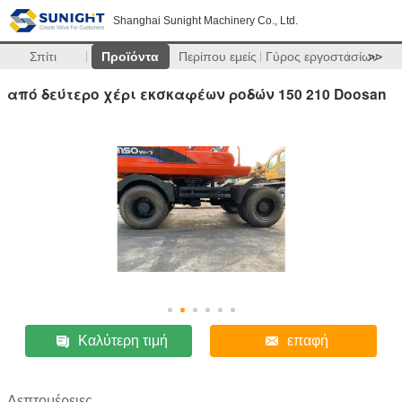
Shanghai Sunight Machinery Co., Ltd.
Σπίτι
Προϊόντα
Περίπου εμείς
Γύρος εργοστασίων
>>
από δεύτερο χέρι εκσκαφέων ροδών 150 210 Doosan
Καλύτερη τιμή
επαφή
Λεπτομέρειες