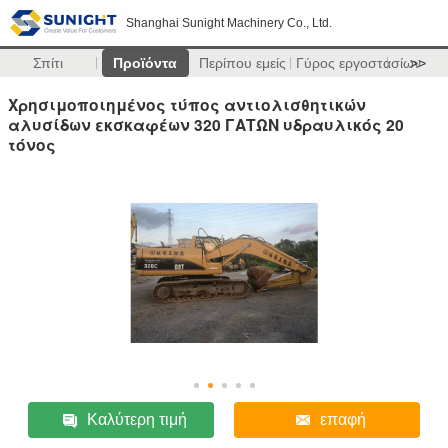
Shanghai Sunight Machinery Co., Ltd.
Σπίτι
Προϊόντα
Περίπου εμείς
Γύρος εργοστασίων
>>
Χρησιμοποιημένος τύπος αντιολισθητικών
αλυσίδων εκσκαφέων 320 ΓΑΤΩΝ υδραυλικός 20
τόνος
Καλύτερη τιμή
επαφή