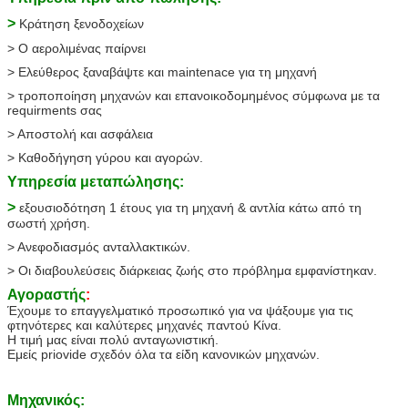
>
Κράτηση ξενοδοχείων
> Ο αερολιμένας παίρνει
> Ελεύθερος ξαναβάψτε και maintenace για τη μηχανή
> τροποποίηση μηχανών και επανοικοδομημένος σύμφωνα με τα
requirments σας
> Αποστολή και ασφάλεια
> Καθοδήγηση γύρου και αγορών.
Υπηρεσία μεταπώλησης:
>
εξουσιοδότηση 1 έτους για τη μηχανή & αντλία κάτω από τη
σωστή χρήση.
> Ανεφοδιασμός ανταλλακτικών.
> Οι διαβουλεύσεις διάρκειας ζωής στο πρόβλημα εμφανίστηκαν.
Αγοραστής
:
Έχουμε το επαγγελματικό προσωπικό για να ψάξουμε για τις
φτηνότερες και καλύτερες μηχανές παντού Κίνα.
Η τιμή μας είναι πολύ ανταγωνιστική.
Εμείς priovide σχεδόν όλα τα είδη κανονικών μηχανών.
Μηχανικός: