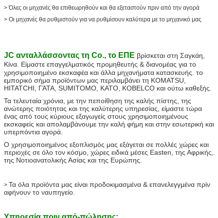
> Όλες οι μηχανές θα επιθεωρηθούν και θα εξεταστούν πριν από την αγορά
> Οι μηχανές θα ρυθμιστούν για να ρυθμίσουν καλύτερα με το μηχανικό μας
JC ανταλλάσσοντας τη Co., το ΕΠΕ
βρίσκεται στη Σαγκάη,
Κίνα
. Είμαστε επαγγελματικός προμηθευτής & διανομέας για το
χρησιμοποιημένο εκσκαφέα και άλλα μηχανήματα κατασκευής. το
εμπορικό σήμα προϊόντων μας περιλαμβάνει τη KOMATSU,
HITATCHI, ΓΆΤΑ, SUMITOMO, KATO, KOBELCO και ούτω καθεξής.
Τα τελευταία χρόνια, με την πεποίθηση της καλής πίστης, της
ανώτερης ποιότητας και της καλύτερης υπηρεσίας, είμαστε τώρα
ένας από τους κύριους εξαγωγείς στους χρησιμοποιημένους
εκσκαφείς και απολαμβάνουμε την καλή φήμη και στην εσωτερική και
υπερπόντια αγορά.
Ο χρησιμοποιημένος εξοπλισμός μας εξάγεται σε πολλές χώρες και
περιοχές σε όλο τον κόσμο, χώρες ειδικά μέσες Easten, της Αφρικής,
της Νοτιοανατολικής Ασίας και της Ευρώπης.
Τα όλα προϊόντα μας είναι προδοκιμασμένα & επανελεγγμένα πρίν
>
αφήνουν το ναυπηγείο.
Υπηρεσία πριν από-πώλησης: