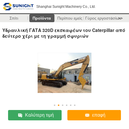
Shanghai Sunight Machinery Co., Ltd.
Σπίτι
Προϊόντα
Περίπου εμείς
Γύρος εργοστασίων
>>
Υδραυλική ΓΑΤΑ 320D εκσκαφέων του Caterpillar από
δεύτερο χέρι με τη γραμμή σφυριών
Καλύτερη τιμή
επαφή