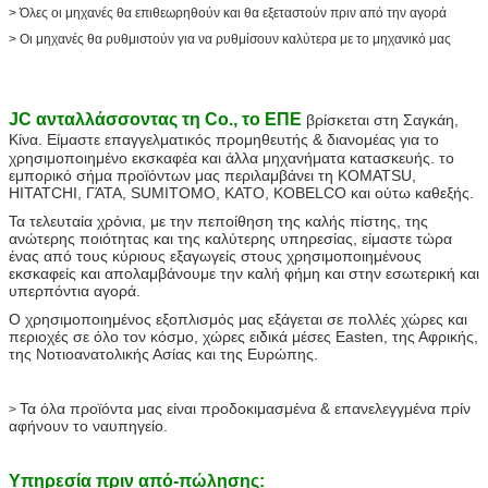
> Όλες οι μηχανές θα επιθεωρηθούν και θα εξεταστούν πριν από την αγορά
> Οι μηχανές θα ρυθμιστούν για να ρυθμίσουν καλύτερα με το μηχανικό μας
JC ανταλλάσσοντας τη Co., το ΕΠΕ
βρίσκεται στη Σαγκάη,
Κίνα
. Είμαστε επαγγελματικός προμηθευτής & διανομέας για το
χρησιμοποιημένο εκσκαφέα και άλλα μηχανήματα κατασκευής. το
εμπορικό σήμα προϊόντων μας περιλαμβάνει τη KOMATSU,
HITATCHI, ΓΆΤΑ, SUMITOMO, KATO, KOBELCO και ούτω καθεξής.
Τα τελευταία χρόνια, με την πεποίθηση της καλής πίστης, της
ανώτερης ποιότητας και της καλύτερης υπηρεσίας, είμαστε τώρα
ένας από τους κύριους εξαγωγείς στους χρησιμοποιημένους
εκσκαφείς και απολαμβάνουμε την καλή φήμη και στην εσωτερική και
υπερπόντια αγορά.
Ο χρησιμοποιημένος εξοπλισμός μας εξάγεται σε πολλές χώρες και
περιοχές σε όλο τον κόσμο, χώρες ειδικά μέσες Easten, της Αφρικής,
της Νοτιοανατολικής Ασίας και της Ευρώπης.
Τα όλα προϊόντα μας είναι προδοκιμασμένα & επανελεγγμένα πρίν
>
αφήνουν το ναυπηγείο.
Υπηρεσία πριν από-πώλησης: