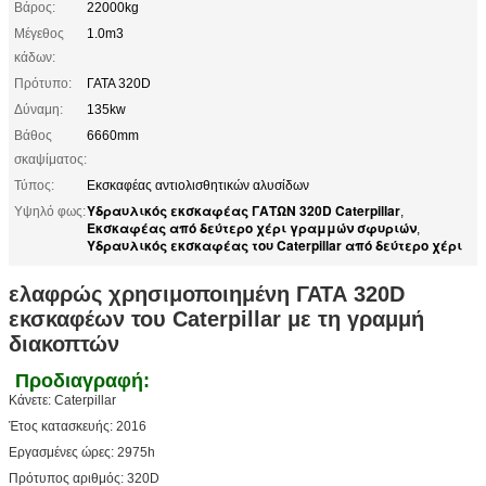
Βάρος:
22000kg
Μέγεθος
1.0m3
κάδων:
Πρότυπο:
ΓΑΤΑ 320D
Δύναμη:
135kw
Βάθος
6660mm
σκαψίματος:
Τύπος:
Εκσκαφέας αντιολισθητικών αλυσίδων
Υδραυλικός εκσκαφέας ΓΑΤΩΝ 320D Caterpillar
Υψηλό φως:
,
Εκσκαφέας από δεύτερο χέρι γραμμών σφυριών
,
Υδραυλικός εκσκαφέας του Caterpillar από δεύτερο χέρι
ελαφρώς χρησιμοποιημένη ΓΑΤΑ 320D
εκσκαφέων του Caterpillar με τη γραμμή
διακοπτών
Προδιαγραφή:
Κάνετε: Caterpillar
Έτος κατασκευής: 2016
Εργασμένες ώρες: 2975h
Πρότυπος αριθμός: 320D