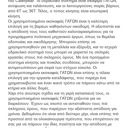
του Caterpillar. Το υδραυλικό σύστημα είναι σκάψιμο ΓΑΤΩΝ,
ανύψωση και ταλάντευση, και οι λειτουργούσες σειρές βάρους
από 6T ως 36T. Τέλος, ο τύπος κίνησης είναι εσωτερική
κίνηση.
Οι χρησιμοποιημένοι εκσκαφείς ΓΑΤΩΝ είναι η καλύτερη
επιλογή για τη βαρέων καθηκόντων οικοδομή. Η αξιοπιστία και
η απόδοσή τους τους καθιστούν καλοταιριασμένους για τα
προγράμματα πολιτικού μηχανικού έργων, όπως τα θεμέλια
οδοποιίας και οικοδόμησης. Μπορούν επίσης να
χρησιμοποιηθούν για τη μεταλλεία και εξόρυξη, και το ισχυρό
υδραυλικό σύστημά τους μπορεί να χειριστεί τις σκληρές
εργασίες στους πιό σκληρούς όρους. Με ένα προηγμένο
σύστημα κίνησης και ποικίλες συνδέσεις, μπορούν να
αντιμετωπίσουν μια σειρά των στόχων εύκολα. Οι
χρησιμοποιημένοι εκσκαφείς ΓΑΤΩΝ είναι επίσης η τέλεια
επιλογή για την εργασία κατεδάφισης, που παρέχει ένα
χρηματοκιβώτιο και έναν ικανό τρόπο να πάρουν κάτω από τα
κτήρια και άλλες δομές.
Χάρι στο ανώτερο σχέδιο και τη γερή κατασκευή τους, οι
χρησιμοποιημένοι εκσκαφείς ΓΑΤΩΝ χτίζονται για να
διαρκέσουν. Έχουν ως σκοπό να αντισταθούν τους πιό
σκληρούς όρους, που παρέχουν την αξιόπιστη απόδοση για
χρόνια. Δεδομένου ότι είναι από δεύτερο χέρι, είναι επίσης πιό
προσιτοί από τα ολοκαίνουργια πρότυπα, που επιτρέπουν σε
σας για να πάρουν την ίδιες ποιότητα και την απόδοση με