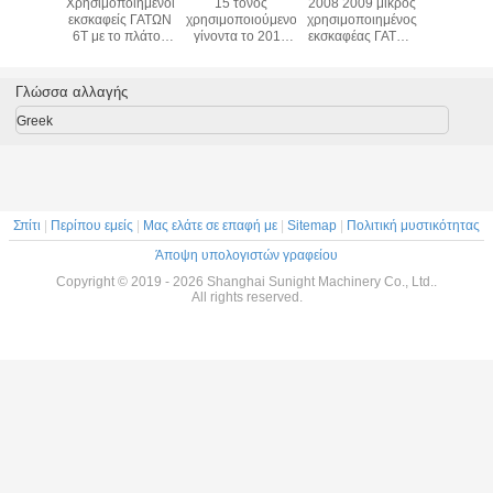
09 μικρός
Χρησιμοποιούμενος
12T
Εσωτερικοί
Χρησιμοπ
ποιημένος
εξορυκτής
χρησιμοποιημένος
χρησιμοποιημένοι
εκσκαφεί
έας ΓΑΤΩΝ
Original
εκσκαφέας
Drive εκσκαφείς
6T με το
Ton έτους
Caterpillar CAT
ΓΑΤΩΝ/του
10T ΓΑΤΩΝ -
διαδρ
 σκάψιμο
320BL σε
Caterpillar με την
30Ton
600mm κ
τασκευής
απόθεμα προς
ταλάντευση του
ταλάν
Γλώσσα αλλαγής
πώληση
υδραυλικού
υδραυ
συστήματος 312D
συστη
Greek
Σπίτι
|
Περίπου εμείς
|
Μας ελάτε σε επαφή με
|
Sitemap
|
Πολιτική μυστικότητας
Άποψη υπολογιστών γραφείου
Copyright © 2019 - 2026 Shanghai Sunight Machinery Co., Ltd..
All rights reserved.
Αφήστε 
We bellen 