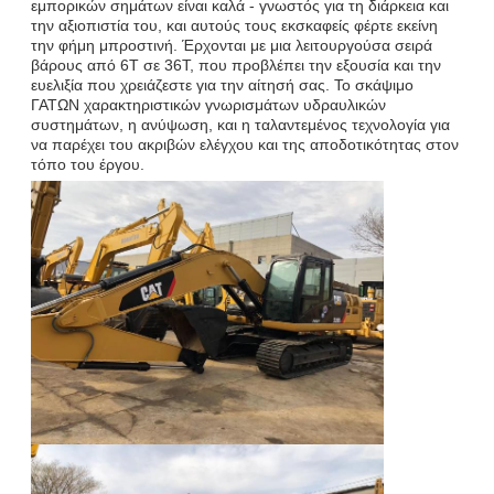
εμπορικών σημάτων είναι καλά - γνωστός για τη διάρκεια και
την αξιοπιστία του, και αυτούς τους εκσκαφείς φέρτε εκείνη
την φήμη μπροστινή. Έρχονται με μια λειτουργούσα σειρά
βάρους από 6T σε 36T, που προβλέπει την εξουσία και την
ευελιξία που χρειάζεστε για την αίτησή σας. Το σκάψιμο
ΓΑΤΩΝ χαρακτηριστικών γνωρισμάτων υδραυλικών
συστημάτων, η ανύψωση, και η ταλαντεμένος τεχνολογία για
να παρέχει του ακριβών ελέγχου και της αποδοτικότητας στον
τόπο του έργου.