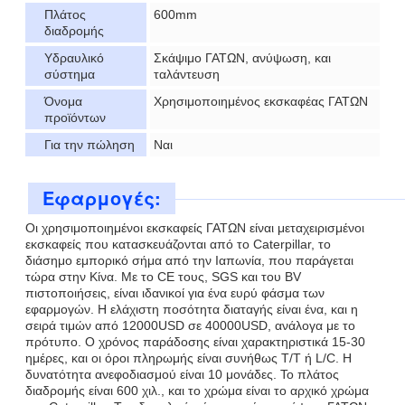
Πλάτος
600mm
διαδρομής
Υδραυλικό
Σκάψιμο ΓΑΤΩΝ, ανύψωση, και
σύστημα
ταλάντευση
Όνομα
Χρησιμοποιημένος εκσκαφέας ΓΑΤΩΝ
προϊόντων
Για την πώληση
Ναι
Εφαρμογές:
Οι χρησιμοποιημένοι εκσκαφείς ΓΑΤΩΝ είναι μεταχειρισμένοι
εκσκαφείς που κατασκευάζονται από το Caterpillar, το
διάσημο εμπορικό σήμα από την Ιαπωνία, που παράγεται
τώρα στην Κίνα. Με το CE τους, SGS και του BV
πιστοποιήσεις, είναι ιδανικοί για ένα ευρύ φάσμα των
εφαρμογών. Η ελάχιστη ποσότητα διαταγής είναι ένα, και η
σειρά τιμών από 12000USD σε 40000USD, ανάλογα με το
πρότυπο. Ο χρόνος παράδοσης είναι χαρακτηριστικά 15-30
ημέρες, και οι όροι πληρωμής είναι συνήθως T/T ή L/C. Η
δυνατότητα ανεφοδιασμού είναι 10 μονάδες. Το πλάτος
διαδρομής είναι 600 χιλ., και το χρώμα είναι το αρχικό χρώμα