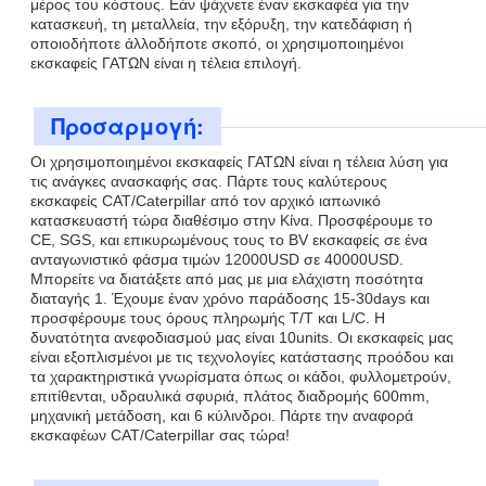
μέρος του κόστους. Εάν ψάχνετε έναν εκσκαφέα για την
κατασκευή, τη μεταλλεία, την εξόρυξη, την κατεδάφιση ή
οποιοδήποτε άλλοδήποτε σκοπό, οι χρησιμοποιημένοι
εκσκαφείς ΓΑΤΩΝ είναι η τέλεια επιλογή.
Προσαρμογή:
Οι χρησιμοποιημένοι εκσκαφείς ΓΑΤΩΝ είναι η τέλεια λύση για
τις ανάγκες ανασκαφής σας. Πάρτε τους καλύτερους
εκσκαφείς CAT/Caterpillar από τον αρχικό ιαπωνικό
κατασκευαστή τώρα διαθέσιμο στην Κίνα. Προσφέρουμε το
CE, SGS, και επικυρωμένους τους το BV εκσκαφείς σε ένα
ανταγωνιστικό φάσμα τιμών 12000USD σε 40000USD.
Μπορείτε να διατάξετε από μας με μια ελάχιστη ποσότητα
διαταγής 1. Έχουμε έναν χρόνο παράδοσης 15-30days και
προσφέρουμε τους όρους πληρωμής T/T και L/C. Η
δυνατότητα ανεφοδιασμού μας είναι 10units. Οι εκσκαφείς μας
είναι εξοπλισμένοι με τις τεχνολογίες κατάστασης προόδου και
τα χαρακτηριστικά γνωρίσματα όπως οι κάδοι, φυλλομετρούν,
επιτίθενται, υδραυλικά σφυριά, πλάτος διαδρομής 600mm,
μηχανική μετάδοση, και 6 κύλινδροι. Πάρτε την αναφορά
εκσκαφέων CAT/Caterpillar σας τώρα!