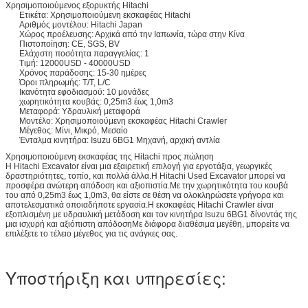
Χρησιμοποιούμενος εξορυκτής Hitachi
Ετικέτα: Χρησιμοποιούμενη εκσκαφέας Hitachi
Αριθμός μοντέλου: Hitachi Japan
Χώρος προέλευσης: Αρχικά από την Ιαπωνία, τώρα στην Κίνα
Πιστοποίηση: CE, SGS, BV
Ελάχιστη ποσότητα παραγγελίας: 1
Τιμή: 12000USD - 40000USD
Χρόνος παράδοσης: 15-30 ημέρες
Όροι πληρωμής: T/T, L/C
Ικανότητα εφοδιασμού: 10 μονάδες
χωρητικότητα κουβάς: 0,25m3 έως 1,0m3
Μεταφορά: Υδραυλική μεταφορά
Μοντέλο: Χρησιμοποιούμενη εκσκαφέας Hitachi Crawler
Μέγεθος: Μίνι, Μικρό, Μεσαίο
Ένταλμα κινητήρα: Isuzu 6BG1 Μηχανή, αρχική αντλία
Χρησιμοποιούμενη εκσκαφέας της Hitachi προς πώληση
Η Hitachi Excavator είναι μια εξαιρετική επιλογή για εργοτάξια, γεωργικές
δραστηριότητες, τοπίο, και πολλά άλλα.Η Hitachi Used Excavator μπορεί να
προσφέρει ανώτερη απόδοση και αξιοπιστία.Με την χωρητικότητα του κουβά
του από 0,25m3 έως 1,0m3, θα είστε σε θέση να ολοκληρώσετε γρήγορα και
αποτελεσματικά οποιαδήποτε εργασία.Η εκσκαφέας Hitachi Crawler είναι
εξοπλισμένη με υδραυλική μετάδοση και τον κινητήρα Isuzu 6BG1 δίνοντάς της
μια ισχυρή και αξιόπιστη απόδοσηΜε διάφορα διαθέσιμα μεγέθη, μπορείτε να
επιλέξετε το τέλειο μέγεθος για τις ανάγκες σας.
Υποστήριξη και υπηρεσίες: