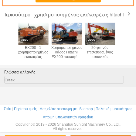
χρησιμοποιημένος εκσκαφέας hitachi
Περισσότεροι
 ex200-1
EX200 - 1
Χρησιμοποιημένος
20 φτηνός
Χρησιμοπ
οιημένος
χρησιμοποιημένος
κάδος Hitachi
επισκευασμένος
πώλη
αφέας
εκσκαφέας
EX200 εκσκαφέων
ιαπωνικός
εκσκαφέων 
σθητικών
20000kg Hitachi
0.7M3
εκσκαφέας Hitachi
Ex2
ν με τον
αντιολισθητικών
πλεονάσματος
ex200-1 τόνου
πλεονάσμα
0.7M3
αλυσίδων τύπος
Backhoe
ιδιαίτερα
Ιαπωνίας 
Γλώσσα αλλαγής
κατάλληλο για τα
με τον κάδ
Φίτζι
Greek
Σπίτι
|
Περίπου εμείς
|
Μας ελάτε σε επαφή με
|
Sitemap
|
Πολιτική μυστικότητας
Άποψη υπολογιστών γραφείου
Copyright © 2019 - 2026 Shanghai Sunight Machinery Co., Ltd..
All rights reserved.