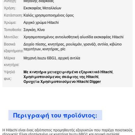
Αντοχή:
Μεγάλης διάρκειας
Χρήση:
Εκσκαφέας Μεταλλείων
Κατάσταση:
Καλός χρησιμοποιημένος όρος
Χρώμα:
Αρχικό χρώμα Hitachi
Τοποθεσία:
Σαγκάη, Κίνα
Μοντέλο:
Χρησιμοποιημένος αντιολισθητική αλυσίδα εκσκαφέας Hitachi
Βασικά
Δοχείο πίεσης, κινητήρας, ρουλεμάν, γρανάζι, αντλία, κιβώτιο
ταχυτήτων, κινητήρας, plc
εξαρτήματα:
Μάρκα
Μηχανή Isuzu 6BG1, αρχική αντλία
κινητήρα:
Με κινητήρα μεταχειρισμένο εξορυκτικό Hitachi
Υψηλό
,
Χρησιμοποιούμενος σκάφτης της Hitachi
,
φως:
Ορυχεία Χρησιμοποιούμενο Hitachi Digger
Περιγραφή του προϊόντος:
Η Hitachi είναι ένας αξιόπιστος προμηθευτής εξορυκτών που παρέχει ποιοτικούς
εξορυκτές.Είναι εξοπλισμένο με κινητήρα Isuzu 6BG1 και αρχική αντλίαΗ