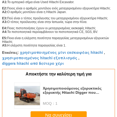
Α1:
Το εμπορικό σήμα είναι Used Hitachi Excavator.
Ε2:
Ποιος είναι ο αριθμός μοντέλου ενός μεταχειρισμένου εξορυκτήρα Hitachi;
Α2:
Ο αριθμός μοντέλου είναι η Hitachi Japan.
Ε3:
Πού είναι ο τόπος προέλευσης του μεταχειρισμένου εξορυκτήρα Hitachi;
Α3:
Ο τόπος προέλευσης είναι στην Ιαπωνία, τώρα στην Κίνα.
Ε4:
Ποιες πιστοποιήσεις έχουν οι μεταχειρισμένες εκσκαφές Hitachi;
Α4:
Τα πιστοποιητικά περιλαμβάνουν τα πιστοποιητικά CE, SGS, BV.
Ε5:
Ποια είναι η ελάχιστη ποσότητα παραγγελίας μεταχειρισμένων εξορυκτών
Hitachi;
Α5:
Η ελάχιστη ποσότητα παραγγελίας είναι 1.
χρησιμοποιημένος μίνι εκσκαφέας hitachi
Ετικέττες:
,
χρησιμοποιημένος hitachi εξοπλισμός
,
diggers hitachi από δεύτερο χέρι
Αποκτήστε την καλύτερη τιμή για
Χρησιμοποιούμενος εξορυκτικός
εξορυκτής Hitachi Digger που
τροφοδοτείται από βασικά
εξαρτήματα κινητήρα
MOQ：
1
Να συνεχίσει