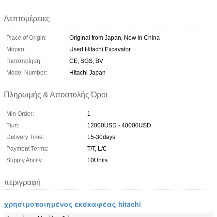
Λεπτομέρειες
Place of Origin:
Original from Japan, Now in China
Μάρκα:
Used Hitachi Excavator
Πιστοποίηση:
CE, SGS, BV
Model Number:
Hitachi Japan
Πληρωμής & Αποστολής Όροι
Min Order:
1
Τιμή:
12000USD - 40000USD
Delivery Time:
15-30days
Payment Terms:
T/T, L/C
Supply Ability:
10Units
περιγραφή
χρησιμοποιημένος εκσκαφέας hitachi