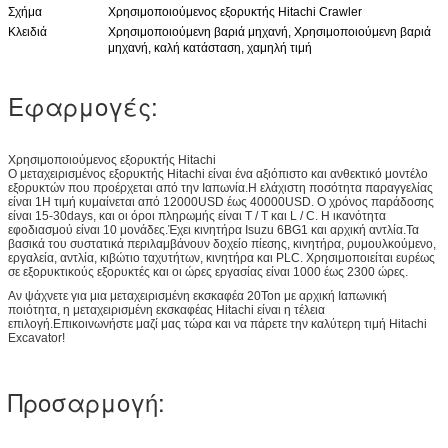
Σχήμα
Χρησιμοποιούμενος εξορυκτής Hitachi Crawler
Κλειδιά
Χρησιμοποιούμενη βαριά μηχανή, Χρησιμοποιούμενη βαριά
μηχανή, καλή κατάσταση, χαμηλή τιμή
Εφαρμογές:
Χρησιμοποιούμενος εξορυκτής Hitachi
Ο μεταχειρισμένος εξορυκτής Hitachi είναι ένα αξιόπιστο και ανθεκτικό μοντέλο
εξορυκτών που προέρχεται από την Ιαπωνία.Η ελάχιστη ποσότητα παραγγελίας
είναι 1Η τιμή κυμαίνεται από 12000USD έως 40000USD. Ο χρόνος παράδοσης
είναι 15-30days, και οι όροι πληρωμής είναι T / T και L / C. Η ικανότητα
εφοδιασμού είναι 10 μονάδες.Έχει κινητήρα Isuzu 6BG1 και αρχική αντλία.Τα
βασικά του συστατικά περιλαμβάνουν δοχείο πίεσης, κινητήρα, ρυμουλκούμενο,
εργαλεία, αντλία, κιβώτιο ταχυτήτων, κινητήρα και PLC. Χρησιμοποιείται ευρέως
σε εξορυκτικούς εξορυκτές και οι ώρες εργασίας είναι 1000 έως 2300 ώρες.
Αν ψάχνετε για μια μεταχειρισμένη εκσκαφέα 20Ton με αρχική Ιαπωνική
ποιότητα, η μεταχειρισμένη εκσκαφέας Hitachi είναι η τέλεια
επιλογή.Επικοινωνήστε μαζί μας τώρα και να πάρετε την καλύτερη τιμή Hitachi
Excavator!
Προσαρμογή: