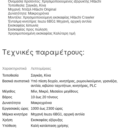
Ονομασία προϊόντος: Χρησιμοποιούμενος εξορυκτής Hitachi
Τοποθεσία: Σαγκάη, Κίνα
Μηχανή: Ντίζελ Hitachi Original
Δυνατότητα: Μακροχρόνια
Μοντέλο: Χρησιμοποιούμενη εκσκαφέας Hitachi Crawler
Ένταλμα κινητήρα: Isuzu 6BG1 Μηχανή, αρχική αντλία
Εκσκαφέας Ιαπωνία
Εκσκαφέας προς πώληση
Χρησιμοποιημένη εκσκαφέας Καλύτερη τιμή
Τεχνικές παραμέτρους:
Χαρακτηριστικά
Λεπτομέρειες
Τοποθεσία
Σαγκάη, Κίνα
Βασικά συστατικά
Υπό πίεση δοχείο, κινητήρας, ρυμουλκούμενο, γρανάζια,
αντλία, κιβώτιο ταχυτήτων, κινητήρας, PLC
Μέγεθος
Μίνι, Μικρό, Μεσαίου μεγέθους
Βάρος
10 έως 20 τόνους
Δυνατότητα
Μακροχρόνια
Εργασιακές ώρες
1000 έως 2300 ώρες
Μάρκα κινητήρα
Μηχανή Isuzu 6BG1, αρχική αντλία
Χρήση
Εκσκαφέας εξόρυξης
Υπόθεση
Καλή κατάσταση χρήσης