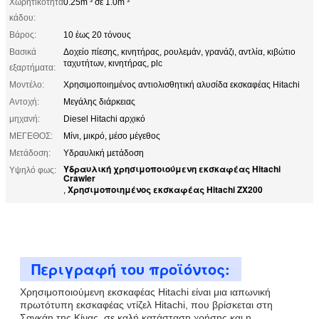
Χωρητικότητα
0.25m ³ σε 1.0m ³
κάδου:
Βάρος:
10 έως 20 τόνους
Βασικά
Δοχείο πίεσης, κινητήρας, ρουλεμάν, γρανάζι, αντλία, κιβώτιο
ταχυτήτων, κινητήρας, plc
εξαρτήματα:
Μοντέλο:
Χρησιμοποιημένος αντιολισθητική αλυσίδα εκσκαφέας Hitachi
Αντοχή:
Μεγάλης διάρκειας
μηχανή:
Diesel Hitachi αρχικό
ΜΕΓΕΘΟΣ:
Μίνι, μικρό, μέσο μέγεθος
Μετάδοση:
Υδραυλική μετάδοση
Υδραυλική χρησιμοποιούμενη εκσκαφέας Hitachi
Υψηλό φως:
Crawler
Χρησιμοποιημένος εκσκαφέας Hitachi ZX200
,
Περιγραφή του προϊόντος:
Χρησιμοποιούμενη εκσκαφέας Hitachi είναι μια ιαπωνική
πρωτότυπη εκσκαφέας ντίζελ Hitachi, που βρίσκεται στη
Σαγκάη της Κίνας, σε καλή κατάσταση χρήσης.και η