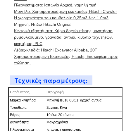
Πλεονεκτήματα: Ιαπωνία Αρχική, χαμηλή τιμή
Μοντέλο: Χρησιμοποιούμενη εκσκαφέας Hitachi Crawler
Η χωρητικότητα του κουβαλιού: 0,25m3 έως 1,0m3
Μηχανή: Ντίζελ Hitachi Original
Κεντρικά εξαρτήματα: Κύριο δοχείο πίεσης, κινητήρας,
ρυμουλκούμενο, γρανάζια, αντλία, κιβώτιο ταχυτήτων,
κινητήρας, PLC
Λέξεις-κλειδιά: Hitachi Excavator Alibaba, 20T
Χρησιμοποιούμενη Εκσκαφέας Hitachi, Εκσκαφέας προς
πώληση.
Τεχνικές παραμέτρους:
Παράμετρος
Περιγραφή
Μάρκα κινητήρα
Μηχανή Isuzu 6BG1, αρχική αντλία
Τοποθεσία
Σαγκάη, Κίνα
Βάρος
10 έως 20 τόνους
Δυνατότητα
Μακροχρόνια
Πλεονεκτήματα
Ιαπωνική πρωτότυπη.