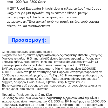
από 1000 έως 2300 ώρες.
Η 20T Used Excavator Hitachi είναι η τέλεια επιλογή για όσους
ψάχνουν για μια πρωτότυπη excavator Hitachi.με την
μεταχειρισμένη Hitachi εκσκαφέας τιμή να είναι
ανταγωνιστικήΈχει αρκετή ισχύ και ροπή, με ένα ευρύ φάσμα
αξεσουάρ και συσσωρευτών.
Προσαρμογή:
Χρησιμοποιούμενος εξορυκτής Hitachi
Ψάχνετε για ένα αξιόπιστο
Χρησιμοποιούμενος εξορυκτής Hitachi
Εξαγωγέας;
Μην ψάχνετε άλλο! Η Shanghai A&C είναι ο έμπιστος προμηθευτής σας των
μεταχειρισμένων εξορυκτών Hitachi που κατασκευάζονται στην Ιαπωνία. Οι
μεταχειρισμένοι εξορυκτές Hitachi είναι πιστοποιημένοι CE, SGS και
BV.Προσφέρουμε πολλά μοντέλα από το MiniΗ τιμή μας είναι 12000USD -
40000USD ανάλογα με τις απαιτήσεις σας.Παρέχουμε γρήγορη παράδοση σε
15-30days με όρους πληρωμής του T / T ή L / C. Η ικανότητα εφοδιασμού μας
είναι 10 Μονάδες. Τα βασικά μας εξαρτήματα περιλαμβάνουν Πυροσυσκευή,
Μηχανή, Λεωφόρο, Γκάιρ, Αντλία, Κιβώτιο Γκάιρ, Μηχανή και PLC.
Επικοινωνήστε μαζί μας σήμερα για περισσότερες πληροφορίες σχετικά με το
πόσες χρησιμοποιούνται Excavator.
Προμηθευτής εξορυκτών από την Κίνα
Το Shanghai A&C είναι δικό σου.
Προμηθευτής εξορυκτών από την Κίνα
Οι
εκσκαφείς μας είναι πιστοποιημένοι CE, SGS και BV. Η τιμή μας είναι 12000USD
- 40000USD ανάλογα με τις απαιτήσεις σας.Η ελάχιστη ποσότητα παραγγελίας