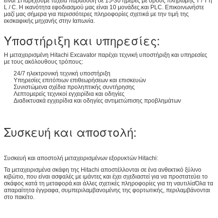
είναι 1Παρέχουμε ταχεία παράδοση σε 15-30 ημέρες με όρους πληρωμής T / T ή
L / C. Η ικανότητα εφοδιασμού μας είναι 10 μονάδες.και PLC. Επικοινωνήστε
μαζί μας σήμερα για περισσότερες πληροφορίες σχετικά με την τιμή της
εκσκαφικής μηχανής στην Ιαπωνία.
Υποστήριξη και υπηρεσίες:
Η μεταχειρισμένη Hitachi Excavator παρέχει τεχνική υποστήριξη και υπηρεσίες
με τους ακόλουθους τρόπους:
24/7 ηλεκτρονική τεχνική υποστήριξη
Υπηρεσίες επιτόπιων επιθεωρήσεων και επισκευών
Συνιστώμενα σχέδια προληπτικής συντήρησης
Λεπτομερείς τεχνικοί εγχειρίδια και οδηγίες
Διαδικτυακά εγχειρίδια και οδηγίες αντιμετώπισης προβλημάτων
Συσκευή και αποστολή:
Συσκευή και αποστολή μεταχειρισμένων εξορυκτών Hitachi:
Τα μεταχειρισμένα σκάφη της Hitachi αποστέλλονται σε ένα ανθεκτικό ξύλινο
κιβώτιο, που είναι ασφαλές με ιμάντες και έχει σχεδιαστεί για να προστατεύει το
σκάφος κατά τη μεταφορά.και άλλες σχετικές πληροφορίες για τη ναυτιλίαΌλα τα
απαραίτητα έγγραφα, συμπεριλαμβανομένης της φορτωτικής, περιλαμβάνονται
στο πακέτο.