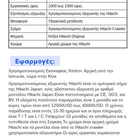
Εργασιακές ώρες
1000 έως 2300 ώρες
Εξοπλισμός εξόρυξης
Χρησιμοποιούμενος εξορυκτής της Hitachi
Μεταφορά
Υδραυλική μετάδοση
Σχήμα
Χρησιμοποιούμενος εξορυκτής Hitachi Crawler
Μηχανή
Ντίζελ Hitachi Original
Χρώμα
Αρχική χρώμα της Hitachi
Εφαρμογές:
Χρησιμοποιούμενη Εκσκαφέας Χιτάτσι. Αρχική από την
Ιαπωνία, τώρα στην Κίνα.
Χρησιμοποιούμενος εξορυκτής Hitachi είναι το εμπορικό σήμα
της Hitachi Japan, ενός αξιόπιστου εξορυκτή με αριθμό
μοντέλου Hitachi Japan.Είναι πιστοποιημένο με CE, SGS, και
BV. Η ελάχιστη ποσότητα παραγγελίας είναι 1 μονάδα και το
εύρος τιμών είναι από 12000USD έως 40000USD. Ο χρόνος
παράδοσης είναι εντός 15-30 ημερών και οι όροι πληρωμής
είναι T / T και L / C.Υπάρχουν 10 μονάδες σε αποθέματα και η
τοποθεσία είναι στη Σαγκάη.Το χρώμα είναι αρχική χρώμα
Hitachi και τα μοντέλα είναι από το Hitachi crawler
χρησιμοποιείται εξορυκτήρα.Οι ώρες εργασίας κυμαίνονται