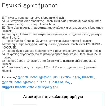
Γενικά ερωτήματα:
Ε: Τι είναι το χρησιμοποιημένο εξορυκτικό Hitachi;
Α1: Ο μεταχειρισμένος εξορυκτής Hitachi είναι ένας μεταχειρισμένος εξορυκτής
που κατασκευάζεται από την Hitachi Japan.
Ε2: Ποια είναι η ελάχιστη ποσότητα παραγγελίας για μεταχειρισμένο εξορυκτήρα
Hitachi;
Απάντηση 2: Η ελάχιστη ποσότητα παραγγελίας για μεταχειρισμένο εξορυκτήρα
Hitachi είναι 1.
Ε3: Ποιο είναι το εύρος τιμών για το μεταχειρισμένο εξορυκτικό Hitachi;
Απάντηση: Η τιμή των χρησιμοποιημένων εξορυκτών Hitachi είναι 12000USD -
40000USD.
Ε4: Πόσος είναι ο χρόνος παράδοσης για το μεταχειρισμένο εξορυκτικό Hitachi;
Α4: Ο χρόνος παράδοσης για το μεταχειρισμένο εξορυκτικό Hitachi είναι 15-30
ημέρες.
Ε5: Ποιους όρους πληρωμής αποδέχεστε για το μεταχειρισμένο εξορυκτικό
Hitachi;
Α5: Δεχόμαστε όρους πληρωμής T/T και L/C για μεταχειρισμένο εξορυκτικό
Hitachi.
χρησιμοποιημένος μίνι εκσκαφέας hitachi
Ετικέττες:
,
χρησιμοποιημένος hitachi εξοπλισμός
,
diggers hitachi από δεύτερο χέρι
Αποκτήστε την καλύτερη τιμή για