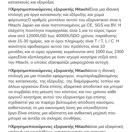
κατασκευές και εξορύξεις
Η
Χρησιμοποιούμενος εξορυκτής Hitachi
Είναι μια ιδανική
επιλογή για έργα κατασκευής και εξόρυξης.και χώμα
φόρτωσηςΟ αριθμός μοντέλου αυτού του εξορυκτικού είναι η
Hitachi Japan και είναι πιστοποιημένος με CE, SGS και BV. Η
ελάχιστη ποσότητα παραγγελίας είναι 1,και το εύρος τιμών
είναι από 12000USD έως 40000USDΟ χρόνος παράδοσης
είναι 15-30 ημέρες, και οι όροι πληρωμής είναι T / T, L / C. Η
ικανότητα εφοδιασμού αυτού του προϊόντος είναι 10
μονάδες.και οι ώρες εργασίας κυμαίνονται από 1000 έως 2300
ώρεςΕίναι εξοπλισμένο με έναν ισχυρό κινητήρα ντίζελ από
την Hitachi, ο οποίος εξασφαλίζει μακροχρόνια αντοχή.
Η
Χρησιμοποιούμενος εξορυκτής Hitachi
είναι η ιδανική
επιλογή για μια ποικιλία εφαρμογών, συμπεριλαμβανομένης
της κατασκευής, της εξόρυξης, της διαμόρφωσης τοπίου και
άλλων εργασιών.Είναι επίσης εξαιρετικά αποδοτικό και μπορεί
να συμβάλει στη μείωση του κόστους και του χρόνου κάθε
έργουΟ κινητήρας αυτού του εξορυκτήρα έχει επίσης
σχεδιαστεί για να παρέχει βελτιωμένη απόδοση καυσίμου,
καθιστώντας το μια οικονομική λύση για οποιοδήποτε
έργο.Είναι επίσης μια αξιόπιστη και ανθεκτική μηχανή που
μπορεί να αντέξει σε σκληρές συνθήκες.
Η
Χρησιμοποιούμενος εξορυκτής Hitachi
είναι μια εξαιρετική
επιλογή για εργολάβους, κατασκευαστές και εταιρείες