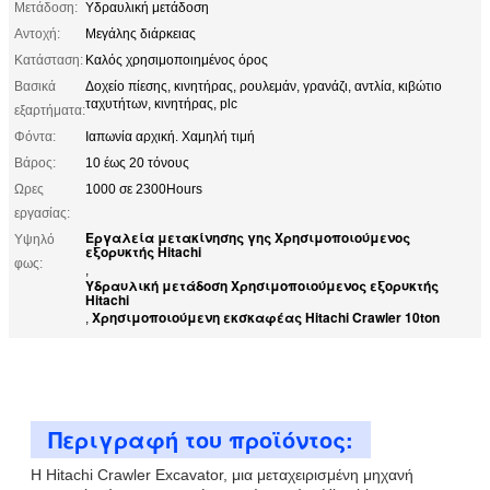
Μετάδοση:
Υδραυλική μετάδοση
Αντοχή:
Μεγάλης διάρκειας
Κατάσταση:
Καλός χρησιμοποιημένος όρος
Βασικά
Δοχείο πίεσης, κινητήρας, ρουλεμάν, γρανάζι, αντλία, κιβώτιο
ταχυτήτων, κινητήρας, plc
εξαρτήματα:
Φόντα:
Ιαπωνία αρχική. Χαμηλή τιμή
Βάρος:
10 έως 20 τόνους
Ωρες
1000 σε 2300Hours
εργασίας:
Εργαλεία μετακίνησης γης Χρησιμοποιούμενος
Υψηλό
εξορυκτής Hitachi
φως:
,
Υδραυλική μετάδοση Χρησιμοποιούμενος εξορυκτής
Hitachi
Χρησιμοποιούμενη εκσκαφέας Hitachi Crawler 10ton
,
Περιγραφή του προϊόντος:
Η Hitachi Crawler Excavator, μια μεταχειρισμένη μηχανή