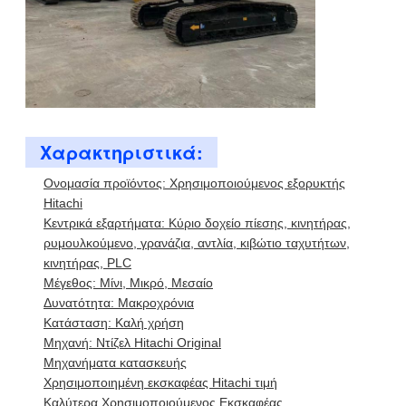
Χαρακτηριστικά:
Ονομασία προϊόντος: Χρησιμοποιούμενος εξορυκτής
Hitachi
Κεντρικά εξαρτήματα: Κύριο δοχείο πίεσης, κινητήρας,
ρυμουλκούμενο, γρανάζια, αντλία, κιβώτιο ταχυτήτων,
κινητήρας, PLC
Μέγεθος: Μίνι, Μικρό, Μεσαίο
Δυνατότητα: Μακροχρόνια
Κατάσταση: Καλή χρήση
Μηχανή: Ντίζελ Hitachi Original
Μηχανήματα κατασκευής
Χρησιμοποιημένη εκσκαφέας Hitachi τιμή
Καλύτερα Χρησιμοποιούμενος Εκσκαφέας