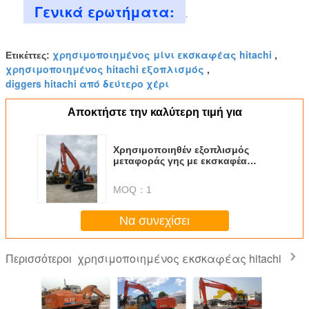
Γενικά ερωτήματα:
.
χρησιμοποιημένος μίνι εκσκαφέας hitachi
Ετικέττες:
,
χρησιμοποιημένος hitachi εξοπλισμός
,
diggers hitachi από δεύτερο χέρι
Αποκτήστε την καλύτερη τιμή για
Χρησιμοποιηθέν εξοπλισμός
μεταφοράς γης με εκσκαφέα
Hitachi Crawler σε καλή
κατάσταση
MOQ：
1
Να συνεχίσει
χρησιμοποιημένος εκσκαφέας hitachi
Περισσότεροι