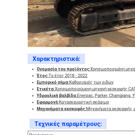
Χαρακτηριστικά:
Ονομασία του προϊόντος:
Χρησιμοποιημένη μηχα
Έτος:
Το έτος 2018 - 2022
Εμπορικό σήμα:
Καθορισμός των ειδών
Ετικέτα:
Χρησιμοποιούμενη μηχανή εκσκαφής CA
Υδραυλική βαλβίδα:
Enerpac, Parker, Changjiang, 
Εφαρμογή:
Κατασκευαστική σκάψιμο
Μηχανήματα εκσκαφής:
Μηχανήματα εκσκαφής, 
Τεχνικές παραμέτρους: