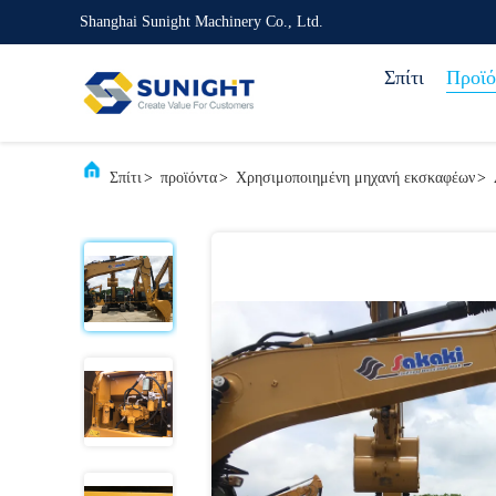
Shanghai Sunight Machinery Co., Ltd.
Σπίτι
Προϊό
Σπίτι
>
προϊόντα
>
Χρησιμοποιημένη μηχανή εκσκαφέων
>