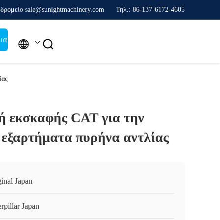
δρομείο sale@sunightmachinery.com
Τηλ.: 86-137-6172-4605
μα


ίας
ή εκσκαφής CAT για την
 εξαρτήματα πυρήνα αντλίας
ginal Japan
rpillar Japan