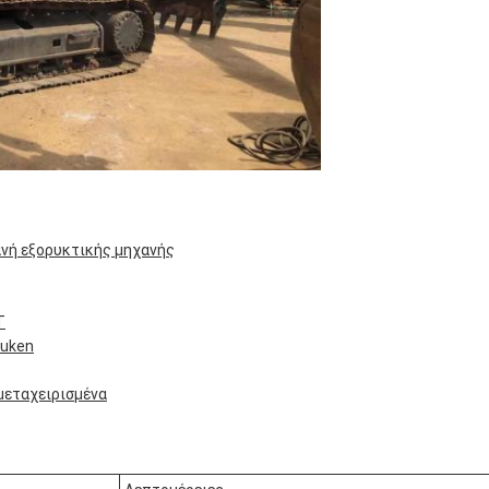
νή εξορυκτικής μηχανής
T
Yuken
μεταχειρισμένα