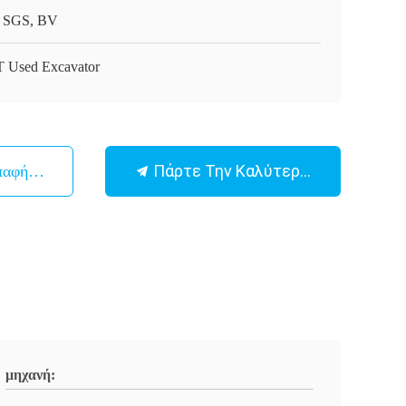
 SGS, BV
 Used Excavator
Πάρτε Την Καλύτερη Τιμή
παφή Με
μηχανή: