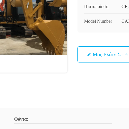
Πιστοποίηση
CE,
Model Number
CAT
Μας Ελάτε Σε Ε
Φόντα: