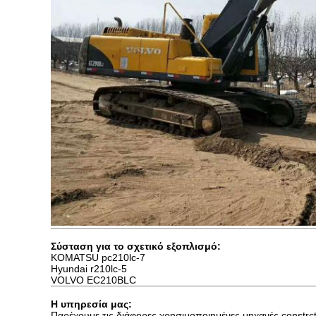
Σύσταση για το σχετικό εξοπλισμό:
KOMATSU pc210lc-7
Hyundai r210lc-5
VOLVO EC210BLC
Η υπηρεσία μας:
Παρέχουμε τις διάφορες χρησιμοποιημένες μηχανές constrc