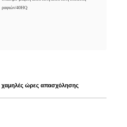
ραφιών/40HQ
ς χαμηλές ώρες απασχόλησης