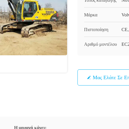
Τόπος καταγωγής
Νότ
Μάρκα
Vol
Πιστοποίηση
CE,
Αριθμό μοντέλου
EC
Μας Ελάτε Σε Ε
Η μηχανή κάνει: