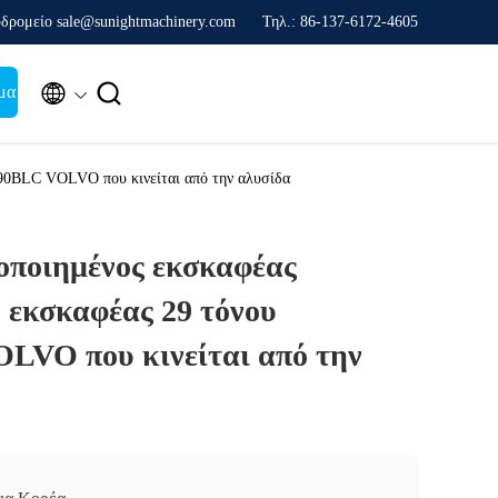
δρομείο sale@sunightmachinery.com
Τηλ.: 86-137-6172-4605


μα
90BLC VOLVO που κινείται από την αλυσίδα
οποιημένος εκσκαφέας
 εκσκαφέας 29 τόνου
VO που κινείται από την