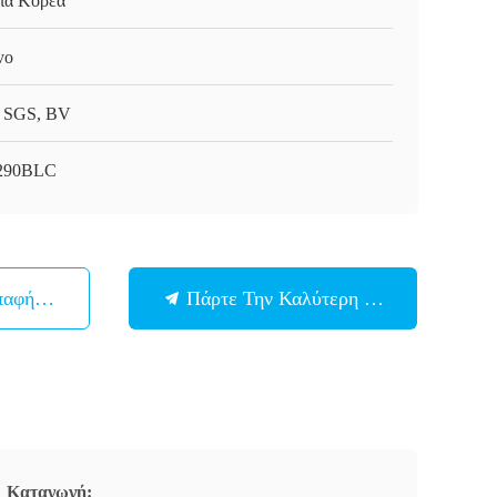
ια Κορέα
vo
 SGS, BV
290BLC
παφή Με
Πάρτε Την Καλύτερη Τιμή
Καταγωγή: