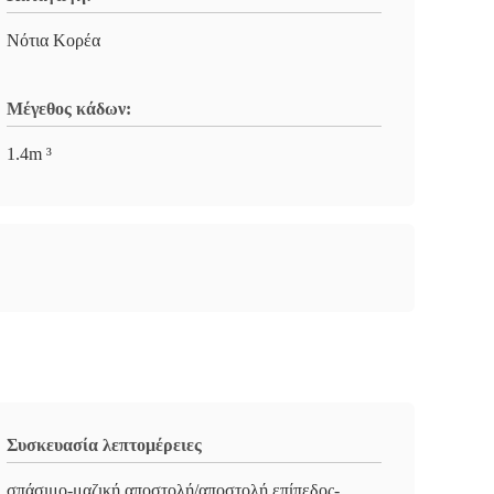
Νότια Κορέα
Μέγεθος κάδων:
1.4m ³
Συσκευασία λεπτομέρειες
σπάσιμο-μαζική αποστολή/αποστολή επίπεδος-