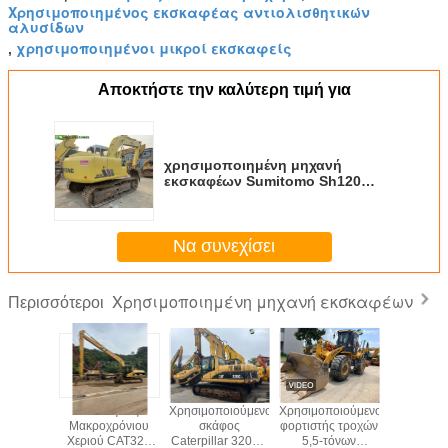
Χρησιμοποιημένος εκσκαφέας αντιολισθητικών
αλυσίδων
χρησιμοποιημένοι μικροί εκσκαφείς
,
Αποκτήστε την καλύτερη τιμή για
χρησιμοποιημένη μηχανή
εκσκαφέων Sumitomo Sh120
διαδρομής 600mm 12t
Να συνεχίσει
Χρησιμοποιημένη μηχανή εκσκαφέων
Περισσότεροι
ποιούμενο
Εκσκαφέας
Χρησιμοποιούμενος
Χρησιμοποιούμενος
Καλή κατ
atsu
Μακροχρόνιου
σκάφος
φορτιστής τροχών
Χρησιμοπο
10LC
Χεριού CAT320
Caterpillar 320CL
5,5-τόνων
εκσκαφική