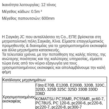
Ικανότητα λειτουργίας: 12 τόνος
Μέγεθος κάδων: 0.5m ³
Μέγεθος παπουτσιών: 600mm
Η Σαγκάη JC που ανταλλάσσει τη Co., ΕΠΕ βρίσκεται στη
μητροπολιτική πόλη Σαγκάη, Κίνα. Είμαστε επαγγελματικός
προμηθευτής & διανομέας για το χρησιμοποιημένο εκσκαφέα
και άλλα μηχανήματα κατασκευής.
Τα τελευταία χρόνια, με την πεποίθηση της καλής πίστης, της
ανώτερης ποιότητας και της καλύτερης υπηρεσίας, είμαστε
τώρα ένας από τον κύριο εξαγωγέα για τους
χρησιμοποιημένους εκσκαφείς και απολαμβάνουμε την καλή
φήμη
Κατάλογος μηχανημάτων
Γάτα E70B, E120B, E200B, 320B, 320C,
320D, 325B 325C 325D 330B 330D
336D
Χρησιμοποιημένος
KOMATSU PC35MR, PC55MR, pc60-7,
εκσκαφέας
PC78US, PC 120-6, pc200-6, pc220-6,
pc220-7, pc220-8, pc300-7