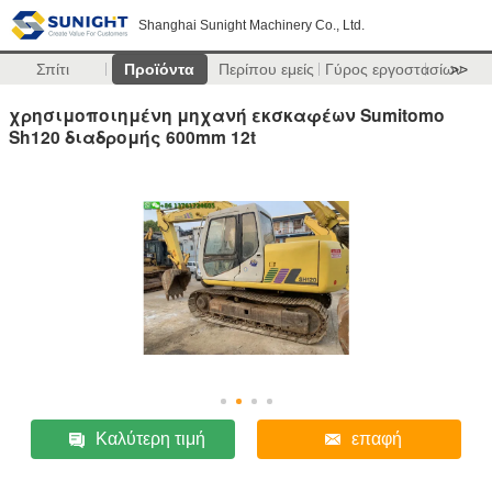
Shanghai Sunight Machinery Co., Ltd.
Σπίτι
Προϊόντα
Περίπου εμείς
Γύρος εργοστασίων
>>
χρησιμοποιημένη μηχανή εκσκαφέων Sumitomo
Sh120 διαδρομής 600mm 12t
Καλύτερη τιμή
επαφή