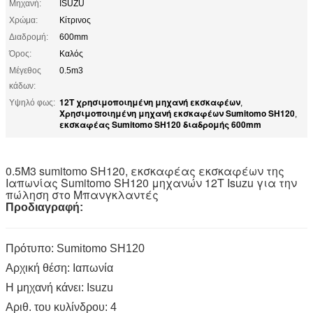
Μηχανή:
ISUZU
Χρώμα:
Κίτρινος
Διαδρομή:
600mm
Όρος:
Καλός
Μέγεθος
0.5m3
κάδων:
12T χρησιμοποιημένη μηχανή εκσκαφέων
Υψηλό φως:
,
Χρησιμοποιημένη μηχανή εκσκαφέων Sumitomo SH120
,
εκσκαφέας Sumitomo SH120 διαδρομής 600mm
0.5M3 sumitomo SH120, εκσκαφέας εκσκαφέων της
Ιαπωνίας Sumitomo SH120 μηχανών 12T Isuzu για την
πώληση στο Μπανγκλαντές
Προδιαγραφή:
Πρότυπο: Sumitomo SH120
Αρχική θέση: Ιαπωνία
Η μηχανή κάνει: Isuzu
Αριθ. του κυλίνδρου: 4