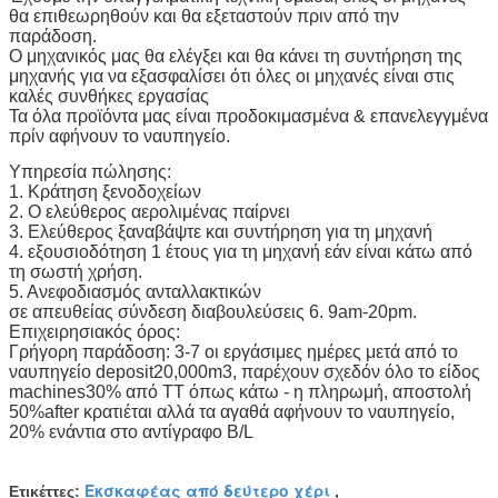
θα επιθεωρηθούν και θα εξεταστούν πριν από την
παράδοση.
Ο μηχανικός μας θα ελέγξει και θα κάνει τη συντήρηση της
μηχανής για να εξασφαλίσει ότι όλες οι μηχανές είναι στις
καλές συνθήκες εργασίας
Τα όλα προϊόντα μας είναι προδοκιμασμένα & επανελεγγμένα
πρίν αφήνουν το ναυπηγείο.
Υπηρεσία πώλησης:
1. Κράτηση ξενοδοχείων
2. Ο ελεύθερος αερολιμένας παίρνει
3. Ελεύθερος ξαναβάψτε και συντήρηση για τη μηχανή
4. εξουσιοδότηση 1 έτους για τη μηχανή εάν είναι κάτω από
τη σωστή χρήση.
5. Ανεφοδιασμός ανταλλακτικών
σε απευθείας σύνδεση διαβουλεύσεις 6. 9am-20pm.
Επιχειρησιακός όρος:
Γρήγορη παράδοση: 3-7 οι εργάσιμες ημέρες μετά από το
ναυπηγείο deposit20,000m3, παρέχουν σχεδόν όλο το είδος
machines30% από TT όπως κάτω - η πληρωμή, αποστολή
50%after κρατιέται αλλά τα αγαθά αφήνουν το ναυπηγείο,
20% ενάντια στο αντίγραφο B/L
Εκσκαφέας από δεύτερο χέρι
Ετικέττες:
,