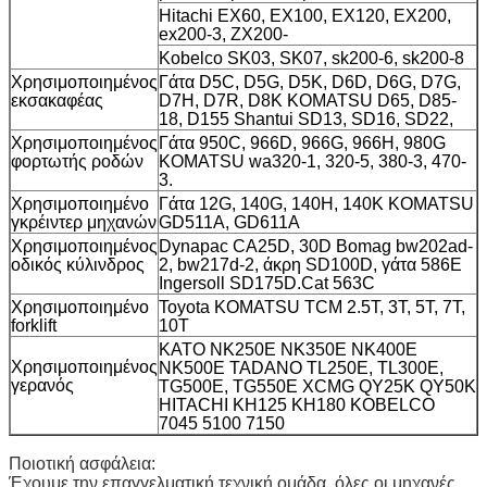
Hitachi EX60, EX100, EX120, EX200,
ex200-3, ZX200-
Kobelco SK03, SK07, sk200-6, sk200-8
Χρησιμοποιημένος
Γάτα D5C, D5G, D5K, D6D, D6G, D7G,
εκσακαφέας
D7H, D7R, D8K KOMATSU D65, D85-
18, D155 Shantui SD13, SD16, SD22,
Χρησιμοποιημένος
Γάτα 950C, 966D, 966G, 966H, 980G
φορτωτής ροδών
KOMATSU wa320-1, 320-5, 380-3, 470-
3.
Χρησιμοποιημένο
Γάτα 12G, 140G, 140H, 140K KOMATSU
γκρέιντερ μηχανών
GD511A, GD611A
Χρησιμοποιημένος
Dynapac CA25D, 30D Bomag bw202ad-
οδικός κύλινδρος
2, bw217d-2, άκρη SD100D, γάτα 586E
Ingersoll SD175D.Cat 563C
Χρησιμοποιημένο
Toyota KOMATSU TCM 2.5T, 3T, 5T, 7T,
forklift
10T
KATO NK250E NK350E NK400E
Χρησιμοποιημένος
NK500E TADANO TL250E, TL300E,
γερανός
TG500E, TG550E XCMG QY25K QY50K
HITACHI KH125 KH180 KOBELCO
7045 5100 7150
Ποιοτική ασφάλεια:
Έχουμε την επαγγελματική τεχνική ομάδα, όλες οι μηχανές